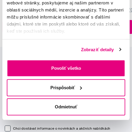
webové stránky, poskytujeme aj našim partnerom v
oblasti sociálnych médií, inzercie a analýzy. Títo partneri
5,0
/5
(27x)
0,0
/5
(
môžu príslušné informácie skombinovať s ďalšími
údajmi, ktoré ste im poskytli alebo ktoré od vás získali,
Na sklade > 5 ks
Do košíku
Do košíku
Ihneď v
3 prodejnách
keď ste používali ich služby.
Zobraziť detaily
Povoliť všetko
Prispôsobiť
Novinky a nabídky
Odmietnuť
Odebírat
Chci dostávat informace o novinkách a akčních nabídkách