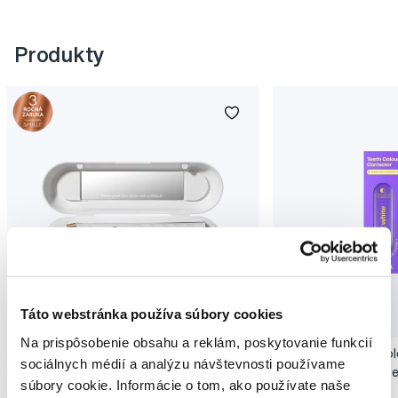
Produkty
Novinka
Táto webstránka používa súbory cookies
Akcia
Novinka
Na prispôsobenie obsahu a reklám, poskytovanie funkcií
SMILLE Sonic Brush - Prémiová sonická
Pop Instant Teeth Col
sociálnych médií a analýzu návštevnosti používame
kefka s kónickými vláknami SANGI, biela
pre okamžitý bieliaci e
súbory cookie. Informácie o tom, ako používate naše
149,99 €
10,90 €