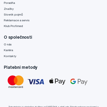
Poradňa
Značky
Slovník pojmů
Reklamace a servis
Klub Profimed
O společnosti
O nás
Kariéra
Kontakty
Platební metody
Tato stránka je chráněna službou reCAPTCHA a platí zde
Zásady ochrany soukromí
a