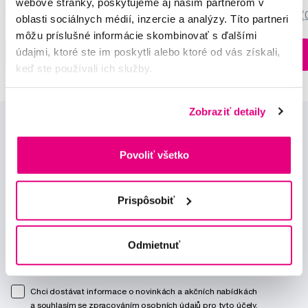
webové stránky, poskytujeme aj našim partnerom v
5,0
/5
(27x)
0,0
/5
(
oblasti sociálnych médií, inzercie a analýzy. Títo partneri
môžu príslušné informácie skombinovať s ďalšími
Na sklade > 5 ks
údajmi, ktoré ste im poskytli alebo ktoré od vás získali,
Do košíku
Do košíku
Ihneď v
3 prodejnách
keď ste používali ich služby.
Zobraziť detaily
Povoliť všetko
Prispôsobiť
Novinky a nabídky
Odmietnuť
Odebírat
Chci dostávat informace o novinkách a akčních nabídkách
a souhlasím se
zpracováním osobních údajů
pro tyto účely.