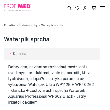
Poradňa
Ústne sprchy
Waterpik sprcha
Waterpik sprcha
Katarina
K
Dobry den, neviem sa rozhodnut medzi dolu
uvedenymi produktami, viete mi poradit, kt. z
tych dvoch je lepsi?co sa tyka parametrov,
vybavenia. Waterpik Ultra WP112E + WP462E2
- klasická + cestovní ústní sprcha Waterpik
Aquarius Professional WP662 Black - ústny
irigátor dakujem