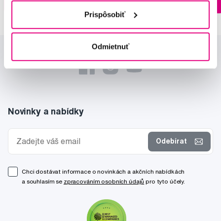
Do košíku
Do košíku
Ihneď v
3 prodejnách
Prispôsobiť
Odmietnuť
Novinky a nabídky
Odebírat
Chci dostávat informace o novinkách a akčních nabídkách
a souhlasím se
zpracováním osobních údajů
pro tyto účely.