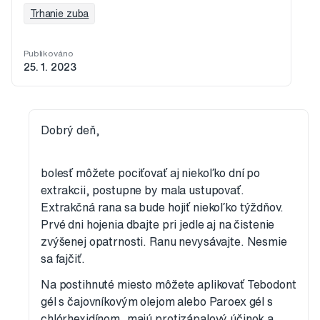
Trhanie zuba
Publikováno
25. 1. 2023
Dobrý deň,
bolesť môžete pociťovať aj niekoľko dní po
extrakcii, postupne by mala ustupovať.
Extrakčná rana sa bude hojiť niekoľko týždňov.
Prvé dni hojenia dbajte pri jedle aj na čistenie
zvýšenej opatrnosti. Ranu nevysávajte. Nesmie
sa fajčiť.
Na postihnuté miesto môžete aplikovať Tebodont
gél s čajovníkovým olejom alebo Paroex gél s
chlórhexidínom, majú protizápalový účinok a