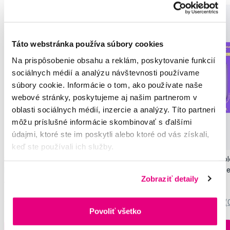
Táto webstránka používa súbory cookies
Na prispôsobenie obsahu a reklám, poskytovanie funkcií
sociálnych médií a analýzu návštevnosti používame
súbory cookie. Informácie o tom, ako používate naše
webové stránky, poskytujeme aj našim partnerom v
oblasti sociálnych médií, inzercie a analýzy. Títo partneri
môžu príslušné informácie skombinovať s ďalšími
Novinka
údajmi, ktoré ste im poskytli alebo ktoré od vás získali,
Akcia
Novinka
keď ste používali ich služby.
SMILLE Sonic Brush - Prémiová sonická
Pop Instant Teeth Col
kefka s kónickými vláknami SANGI, biela
pre okamžitý bieliaci e
Zobraziť detaily
149,99 €
10,90 €
5,0
/5
(27x)
0,0
/5
(
Povoliť všetko
Na sklade > 5 ks