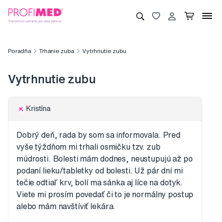
Poradňa
Trhanie zuba
Vytrhnutie zubu
Vytrhnutie zubu
Kristína
K
Dobrý deň, rada by som sa informovala. Pred
vyše týždňom mi trhali osmičku tzv. zub
múdrosti. Bolesti mám dodnes, neustupujú až po
podaní lieku/tabletky od bolesti. Už pár dní mi
tečie odtiaľ krv, bolí ma sánka aj líce na dotyk.
Viete mi prosím povedať či to je normálny postup
alebo mám navštíviť lekára.