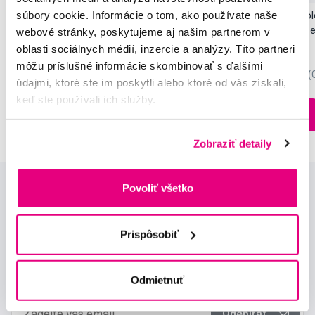
súbory cookie. Informácie o tom, ako používate naše
SMILLE Sonic Brush - Prémiová sonická
Pop Instant Teeth Col
kefka s kónickými vláknami SANGI, biela
pre okamžitý bieliaci e
webové stránky, poskytujeme aj našim partnerom v
149,99 €
10,90 €
oblasti sociálnych médií, inzercie a analýzy. Títo partneri
môžu príslušné informácie skombinovať s ďalšími
5,0
/5
(27x)
0,0
/5
(
údajmi, ktoré ste im poskytli alebo ktoré od vás získali,
keď ste používali ich služby.
Na sklade > 5 ks
Do košíku
Do košíku
Ihneď v
3 prodejnách
Zobraziť detaily
Povoliť všetko
Prispôsobiť
Novinky a nabídky
Odmietnuť
Odebírat