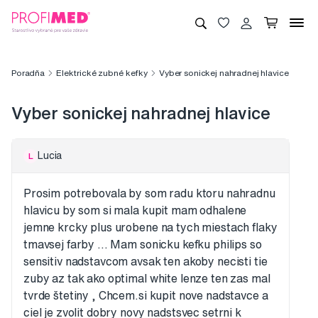
Poradňa
Elektrické zubné kefky
Vyber sonickej nahradnej hlavice
Vyber sonickej nahradnej hlavice
Lucia
L
Prosim potrebovala by som radu ktoru nahradnu
hlavicu by som si mala kupit mam odhalene
jemne krcky plus urobene na tych miestach flaky
tmavsej farby ... Mam sonicku kefku philips so
sensitiv nadstavcom avsak ten akoby necisti tie
zuby az tak ako optimal white lenze ten zas mal
tvrde štetiny , Chcem.si kupit nove nadstavce a
ciel je zvolit dobry novy nadstsvec setrni k