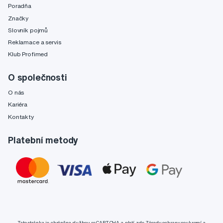
Poradňa
Značky
Slovník pojmů
Reklamace a servis
Klub Profimed
O společnosti
O nás
Kariéra
Kontakty
Platební metody
Tato stránka je chráněna službou reCAPTCHA a platí zde
Zásady ochrany soukromí
a