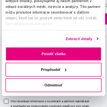
webové stránky, poskytujeme aj našim partnerom v
5,0
/5
(27x)
0,0
/5
(
oblasti sociálnych médií, inzercie a analýzy. Títo partneri
môžu príslušné informácie skombinovať s ďalšími
Na sklade > 5 ks
údajmi, ktoré ste im poskytli alebo ktoré od vás získali,
Do košíku
Do košíku
Ihneď v
3 prodejnách
keď ste používali ich služby.
Zobraziť detaily
Povoliť všetko
Prispôsobiť
Novinky a nabídky
Odmietnuť
Odebírat
Chci dostávat informace o novinkách a akčních nabídkách
a souhlasím se
zpracováním osobních údajů
pro tyto účely.