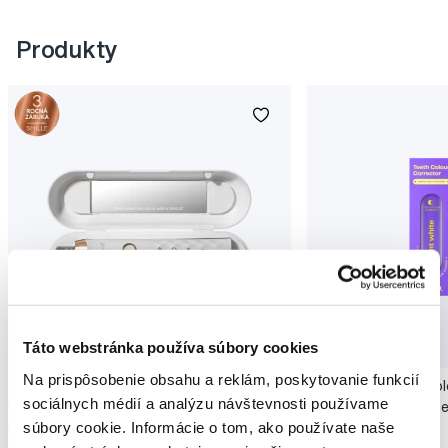
Produkty
Novinka
Táto webstránka používa súbory cookies
Akcia
Novinka
Na prispôsobenie obsahu a reklám, poskytovanie funkcií
SMILLE Sonic Brush - Prémiová sonická
Pop Instant Teeth Col
sociálnych médií a analýzu návštevnosti používame
kefka s kónickými vláknami SANGI, biela
pre okamžitý bieliaci e
súbory cookie. Informácie o tom, ako používate naše
149,99 €
10,90 €