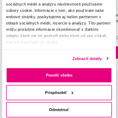
sociálnych médií a analýzu návštevnosti používame
Akcia
Novinka
súbory cookie. Informácie o tom, ako používate naše
SMILLE Sonic Brush - Prémiová sonická
Pop Instant Teeth Col
webové stránky, poskytujeme aj našim partnerom v
kefka s kónickými vláknami SANGI, biela
pre okamžitý bieliaci e
oblasti sociálnych médií, inzercie a analýzy. Títo partneri
149,99 €
10,90 €
môžu príslušné informácie skombinovať s ďalšími
údajmi, ktoré ste im poskytli alebo ktoré od vás získali,
5,0
/5
(27x)
0,0
/5
(
keď ste používali ich služby.
Na sklade > 5 ks
Do košíku
Do košíku
Ihneď v
3 prodejnách
Zobraziť detaily
Povoliť všetko
Prispôsobiť
Odmietnuť
Novinky a nabídky