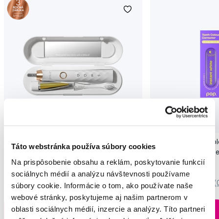
Novinka
Akcia
Novinka
SMILLE Sonic Brush - Prémiová sonická
Pop Instant Teeth Col
Táto webstránka používa súbory cookies
kefka s kónickými vláknami SANGI, biela
pre okamžitý bieliaci e
Na prispôsobenie obsahu a reklám, poskytovanie funkcií
149,99 €
10,90 €
sociálnych médií a analýzu návštevnosti používame
5,0
/5
(27x)
0,0
/5
(
súbory cookie. Informácie o tom, ako používate naše
webové stránky, poskytujeme aj našim partnerom v
Na sklade > 5 ks
oblasti sociálnych médií, inzercie a analýzy. Títo partneri
Do košíku
Do košíku
Ihneď v
3 prodejnách