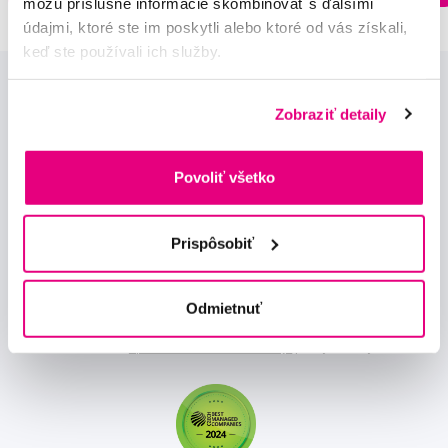
môžu príslušné informácie skombinovať s ďalšími
údajmi, ktoré ste im poskytli alebo ktoré od vás získali,
keď ste používali ich služby.
Zobraziť detaily
Povoliť všetko
Novinky a nabídky
Prispôsobiť
Odebírat
Odmietnuť
Chci dostávat informace o novinkách a akčních nabídkách
a souhlasím se
zpracováním osobních údajů
pro tyto účely.