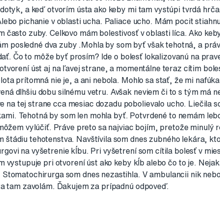
 dotyk, a keď otvorím ústa ako keby mi tam vystúpi tvrdá hrča
Alebo pichanie v oblasti ucha. Paliace ucho. Mám pocit stiahnu
m často zuby. Celkovo mám bolestivosť v oblasti líca. Ako keby
m posledné dva zuby .Mohla by som byť však tehotná, a prá
o dať. Čo to môže byť prosím? Ide o bolesť lokalizovanú na prav
otvorení úst aj na ľavej strane, a momentálne teraz cítim bol
lota prítomná nie je, a ani nebola. Mohlo sa stať, že mi nafúk
ená dlhšiu dobu silnému vetru. Avšak neviem či to s tým má ne
na tej strane cca mesiac dozadu pobolievalo ucho. Liečila so
ami. Tehotná by som len mohla byť. Potvrdené to nemám lebo
nemôžem vylúčiť. Práve preto sa najviac bojím, pretože minulý r
 štádiu tehotenstva. Navštívila som dnes zubného lekára, kto
govi na vyšetrenie kĺbu. Pri vyšetrení som cítila bolesť v mie
am vystupuje pri otvorení úst ako keby kĺb alebo čo to je. Nejak
. Stomatochirurga som dnes nezastihla. V ambulancii nik nebol
jtra tam zavolám. Ďakujem za prípadnú odpoveď.