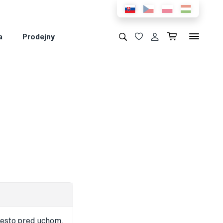
a
Prodejny
iesto pred uchom.