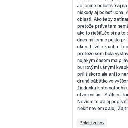
Je jemne bolestivé aj na
niekedy aj bolesť ucha. 
oblasti. Ako keby zatína
pretože práve tam nemá
ako to riešiť..čo si na t
dnes mi jemne puklo pri 
okom bližšie k uchu. Tep
pretože som bola vystav
nejakým časom ma práve 
burrovými ušnými kvapk
príliš skoro ale ani to 
druhé bábätko vo vyššom
žiadanku k stomatochirur
otvorení úst. Stále mi t
Neviem to ďalej popísať
riešiť neviem ďalej. Za
Bolesť zubov