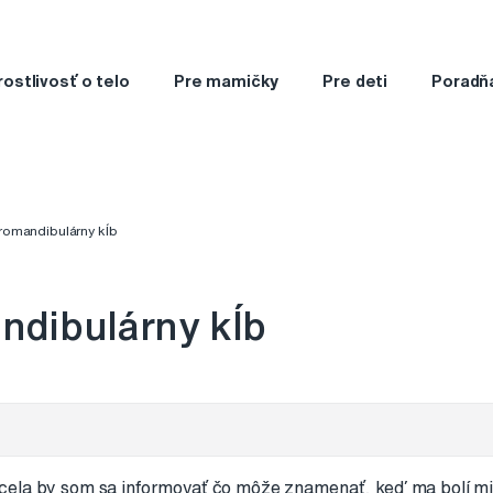
rostlivosť o telo
Pre mamičky
Pre deti
Poradň
omandibulárny kĺb
dibulárny kĺb
cela by som sa informovať čo môže znamenať, keď ma bolí m