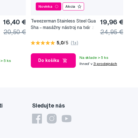
Novinka
Akcia
16,40 €
Tweezerman Stainless Steel Gua
19,96 €
Sha –⁠⁠⁠⁠⁠⁠ masážny nástroj na tvár z
20,50 €
24,95 €
nerezovej ocele
5,0
/5
(1x)
Na sklade > 5 ks
Do košíku
> 5 ks
Ihneď v
3 prodejnách
ti
Sledujte nás