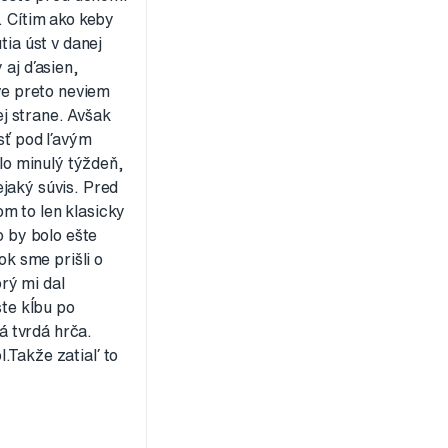
. Cítim ako keby
tia úst v danej
 aj ďasien,
ve preto neviem
ej strane. Avšak
esť pod ľavým
alo minulý týždeň,
jaký súvis. Pred
m to len klasicky
 by bolo ešte
ok sme prišli o
rý mi dal
ste kĺbu po
á tvrdá hrča.
.Takže zatiaľ to