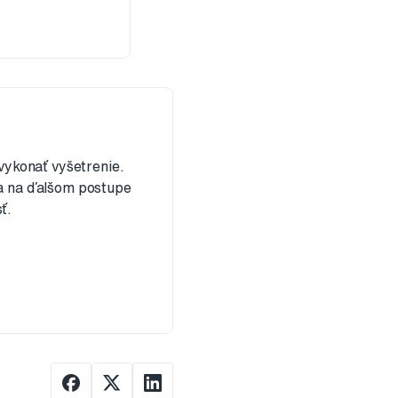
 vykonať vyšetrenie.
sa na ďalšom postupe
ť.