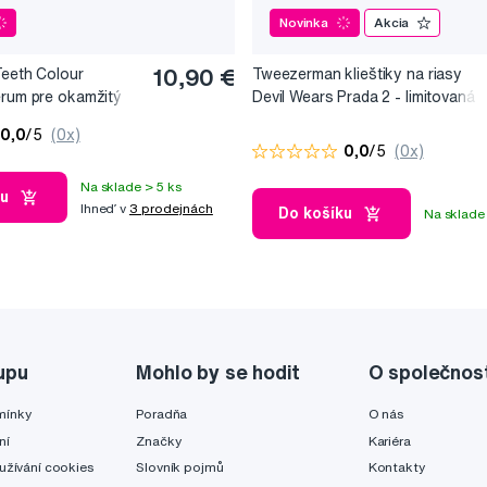
Novinka
Akcia
Teeth Colour
10,90 €
Tweezerman klieštiky na riasy
érum pre okamžitý
Devil Wears Prada 2 - limitovaná
, 10 ml
edice
0,0
/5
(0x)
0,0
/5
(0x)
Na sklade > 5 ks
ku
Ihneď v
3 prodejnách
Do košíku
Na sklade 
upu
Mohlo by se hodit
O společnos
mínky
Poradňa
O nás
ní
Značky
Kariéra
užívání cookies
Slovník pojmů
Kontakty