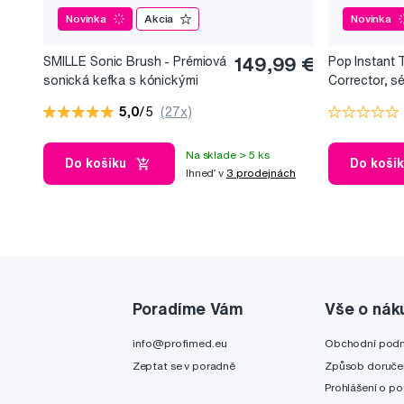
Novinka
Akcia
Novinka
SMILLE Sonic Brush - Prémiová
149,99 €
Pop Instant 
sonická kefka s kónickými
Corrector, s
vláknami SANGI, biela
bieliaci efekt
5,0
/5
(27x)
Na sklade > 5 ks
Do košíku
Do koší
Ihneď v
3 prodejnách
Poradíme Vám
Vše o nák
info@profimed.eu
Obchodní pod
Zeptat se v poradně
Způsob doruče
Prohlášení o po