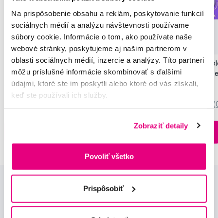
Na prispôsobenie obsahu a reklám, poskytovanie funkcií
sociálnych médií a analýzu návštevnosti používame
Novinka
súbory cookie. Informácie o tom, ako používate naše
Akcia
Novinka
webové stránky, poskytujeme aj našim partnerom v
oblasti sociálnych médií, inzercie a analýzy. Títo partneri
SMILLE Sonic Brush - Prémiová sonická
Pop Instant Teeth Col
môžu príslušné informácie skombinovať s ďalšími
kefka s kónickými vláknami SANGI, biela
pre okamžitý bieliaci e
údajmi, ktoré ste im poskytli alebo ktoré od vás získali,
149,99 €
10,90 €
keď ste používali ich služby.
5,0
/5
(27x)
0,0
/5
(
Zobraziť detaily
Na sklade > 5 ks
Do košíku
Do košíku
Ihneď v
3 prodejnách
Povoliť všetko
Prispôsobiť