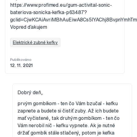
https://www.profimed.eu/gum-activital-sonic-
bateriova-sonicka-kefka-p63487?
gclid=CjwKCAiAvriMBhAuEiwA8Cs5lYAChj8BvpnYm
Vopred ďakujem
Elektrické zubné kefky
Publikováno
12. 11. 2021
Dobrý deň,
prvým gombíkom - ten čo Vám bzučal - kefku
zapnete a budete si čistiť zuby. Až ich budete
mať vyčistené, tak druhým gombíkom - ten čo
Vám nerobil nič - kefku vypnete. Ak je nutné
držať gombík stále stlačený, potom je kefka