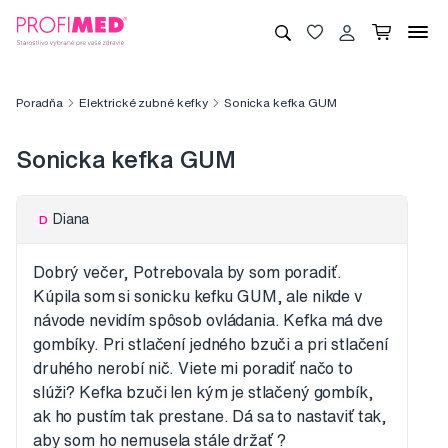
Poradňa
Elektrické zubné kefky
Sonicka kefka GUM
Sonicka kefka GUM
Diana
D
Dobrý večer, Potrebovala by som poradiť.
Kúpila som si sonicku kefku GUM, ale nikde v
návode nevidím spôsob ovládania. Kefka má dve
gombíky. Pri stlačení jedného bzuči a pri stlačení
druhého nerobí nič. Viete mi poradiť načo to
slúži? Kefka bzuči len kým je stlačený gombík,
ak ho pustím tak prestane. Dá sa to nastaviť tak,
aby som ho nemusela stále držať ?