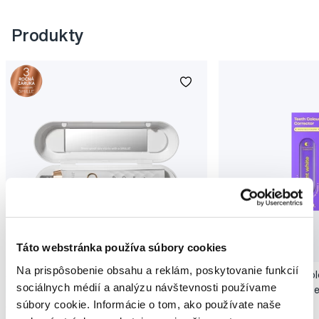
Produkty
Novinka
Táto webstránka používa súbory cookies
Akcia
Novinka
Na prispôsobenie obsahu a reklám, poskytovanie funkcií
SMILLE Sonic Brush - Prémiová sonická
Pop Instant Teeth Col
sociálnych médií a analýzu návštevnosti používame
kefka s kónickými vláknami SANGI, biela
pre okamžitý bieliaci e
súbory cookie. Informácie o tom, ako používate naše
149,99 €
10,90 €