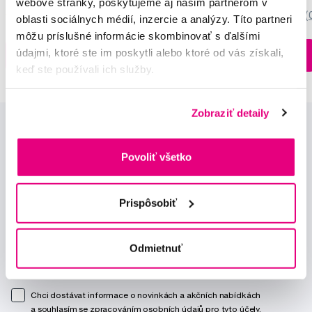
webové stránky, poskytujeme aj našim partnerom v
5,0
/5
(27x)
0,0
/5
(
oblasti sociálnych médií, inzercie a analýzy. Títo partneri
môžu príslušné informácie skombinovať s ďalšími
Na sklade > 5 ks
údajmi, ktoré ste im poskytli alebo ktoré od vás získali,
Do košíku
Do košíku
Ihneď v
3 prodejnách
keď ste používali ich služby.
Zobraziť detaily
Povoliť všetko
Prispôsobiť
Novinky a nabídky
Odmietnuť
Odebírat
Chci dostávat informace o novinkách a akčních nabídkách
a souhlasím se
zpracováním osobních údajů
pro tyto účely.