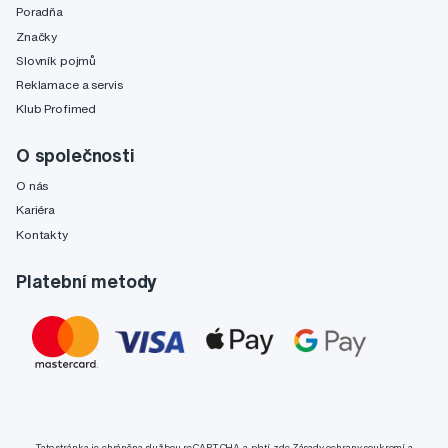
Poradňa
Značky
Slovník pojmů
Reklamace a servis
Klub Profimed
O společnosti
O nás
Kariéra
Kontakty
Platební metody
Tato stránka je chráněna službou reCAPTCHA a platí zde
Zásady ochrany soukromí
a