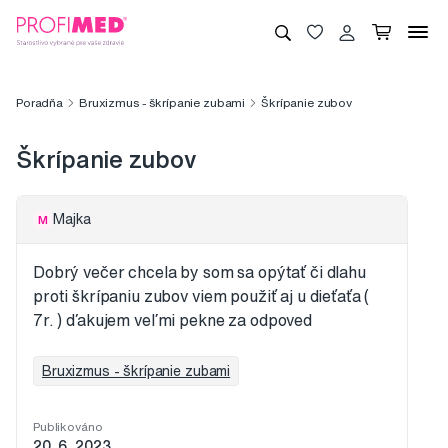
Poradňa
Bruxizmus - škrípanie zubami
Škrípanie zubov
Škrípanie zubov
Majka
M
Dobrý večer chcela by som sa opýtať či dlahu
proti škrípaniu zubov viem použiť aj u dieťaťa (
7r. ) ďakujem veľmi pekne za odpoved
Bruxizmus - škrípanie zubami
Publikováno
20. 6. 2023