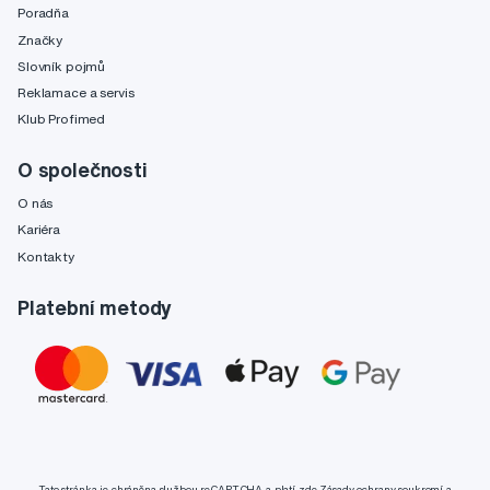
Poradňa
Značky
Slovník pojmů
Reklamace a servis
Klub Profimed
O společnosti
O nás
Kariéra
Kontakty
Platební metody
Tato stránka je chráněna službou reCAPTCHA a platí zde
Zásady ochrany soukromí
a