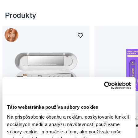
Produkty
Novinka
Táto webstránka používa súbory cookies
Akcia
Novinka
Na prispôsobenie obsahu a reklám, poskytovanie funkcií
SMILLE Sonic Brush - Prémiová sonická
Pop Instant Teeth Col
sociálnych médií a analýzu návštevnosti používame
kefka s kónickými vláknami SANGI, biela
pre okamžitý bieliaci e
súbory cookie. Informácie o tom, ako používate naše
149,99 €
10,90 €