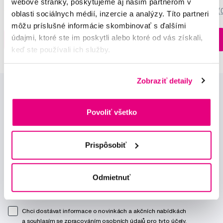
webové stránky, poskytujeme aj našim partnerom v
5,0
/5
(27x)
0,0
/5
(
oblasti sociálnych médií, inzercie a analýzy. Títo partneri
môžu príslušné informácie skombinovať s ďalšími
Na sklade > 5 ks
údajmi, ktoré ste im poskytli alebo ktoré od vás získali,
Do košíku
Do košíku
Ihneď v
3 prodejnách
keď ste používali ich služby.
Zobraziť detaily
Povoliť všetko
Prispôsobiť
Novinky a nabídky
Odmietnuť
Odebírat
Chci dostávat informace o novinkách a akčních nabídkách
a souhlasím se
zpracováním osobních údajů
pro tyto účely.