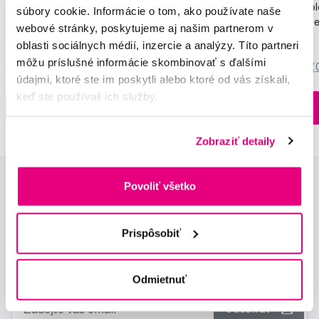
SMILLE Sonic Brush - Prémiová sonická
Pop Instant Teeth Col
súbory cookie. Informácie o tom, ako používate naše
kefka s kónickými vláknami SANGI, biela
pre okamžitý bieliaci e
webové stránky, poskytujeme aj našim partnerom v
149,99 €
10,90 €
oblasti sociálnych médií, inzercie a analýzy. Títo partneri
môžu príslušné informácie skombinovať s ďalšími
5,0
/5
(27x)
0,0
/5
(
údajmi, ktoré ste im poskytli alebo ktoré od vás získali,
keď ste používali ich služby.
Na sklade > 5 ks
Do košíku
Do košíku
Ihneď v
3 prodejnách
Zobraziť detaily
Povoliť všetko
Prispôsobiť
Novinky a nabídky
Odmietnuť
Odebírat