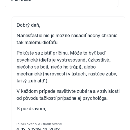
Dobrý deň,
Nanešťastie nie je možné nasadiť nočný chránič
tak malému dieťaťu.
Pokúste sa zistiť príčinu. Môže to byť buď
psychické (dieťa je vystresované, úzkostlivé,
niečoho sa bojí, niečo ho trápi), alebo
mechanické (nerovnosti v ústach, rastúce zuby,
krivý zub atď.).
V každom prípade navštívte zubára a v závislosti
od pôvodu ťažkostí prípadne aj psychológa.
S pozdravom,
Publikováno
Aktualizované
4. 12. 2022
9. 12. 2022