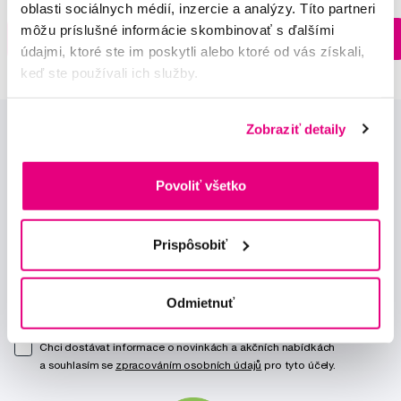
oblasti sociálnych médií, inzercie a analýzy. Títo partneri
môžu príslušné informácie skombinovať s ďalšími
Na sklade > 5 ks
Do košíku
Do košíku
Ihneď v
3 prodejnách
údajmi, ktoré ste im poskytli alebo ktoré od vás získali,
keď ste používali ich služby.
Zobraziť detaily
Povoliť všetko
Novinky a nabídky
Prispôsobiť
Odebírat
Odmietnuť
Chci dostávat informace o novinkách a akčních nabídkách
a souhlasím se
zpracováním osobních údajů
pro tyto účely.