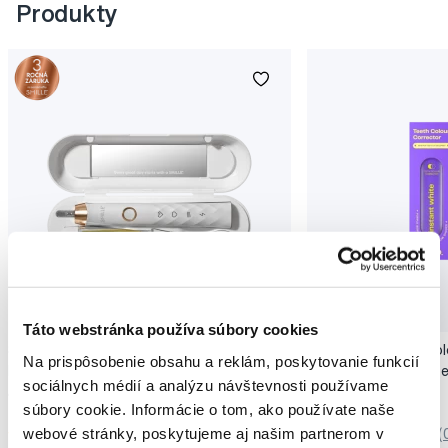
Produkty
Novinka
Akcia
Novinka
Táto webstránka používa súbory cookies
SMILLE Sonic Brush - Prémiová sonická
Pop Instant Teeth Col
Na prispôsobenie obsahu a reklám, poskytovanie funkcií
kefka s kónickými vláknami SANGI, biela
pre okamžitý bieliaci e
sociálnych médií a analýzu návštevnosti používame
149,99 €
10,90 €
súbory cookie. Informácie o tom, ako používate naše
webové stránky, poskytujeme aj našim partnerom v
5,0
/5
(27x)
0,0
/5
(