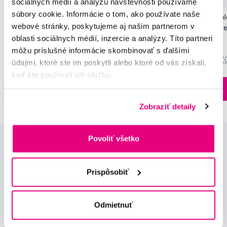
sociálnych médií a analýzu návštevnosti používame
súbory cookie. Informácie o tom, ako používate naše
SMILLE Sonic Brush - Prémiová sonická
Pop Instant Teeth Col
webové stránky, poskytujeme aj našim partnerom v
kefka s kónickými vláknami SANGI, biela
pre okamžitý bieliaci e
oblasti sociálnych médií, inzercie a analýzy. Títo partneri
149,99 €
10,90 €
môžu príslušné informácie skombinovať s ďalšími
5,0
/5
(27x)
0,0
/5
(
údajmi, ktoré ste im poskytli alebo ktoré od vás získali,
keď ste používali ich služby.
Na sklade > 5 ks
Do košíku
Do košíku
Ihneď v
3 prodejnách
Zobraziť detaily
Povoliť všetko
Prispôsobiť
Novinky a nabídky
Odmietnuť