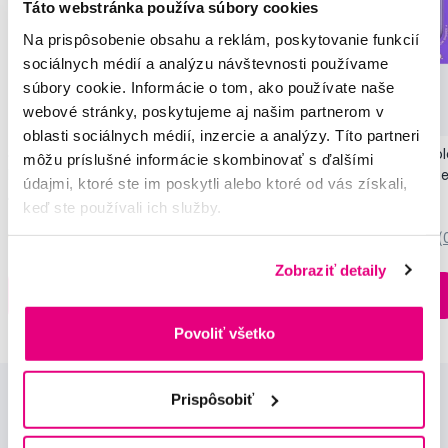
Táto webstránka používa súbory cookies
Na prispôsobenie obsahu a reklám, poskytovanie funkcií
sociálnych médií a analýzu návštevnosti používame
Novinka
súbory cookie. Informácie o tom, ako používate naše
webové stránky, poskytujeme aj našim partnerom v
Akcia
Novinka
oblasti sociálnych médií, inzercie a analýzy. Títo partneri
SMILLE Sonic Brush - Prémiová sonická
Pop Instant Teeth Col
môžu príslušné informácie skombinovať s ďalšími
kefka s kónickými vláknami SANGI, biela
pre okamžitý bieliaci e
údajmi, ktoré ste im poskytli alebo ktoré od vás získali,
149,99 €
10,90 €
keď ste používali ich služby.
5,0
/5
(27x)
0,0
/5
(
Zobraziť detaily
Na sklade > 5 ks
Do košíku
Do košíku
Ihneď v
3 prodejnách
Povoliť všetko
Prispôsobiť