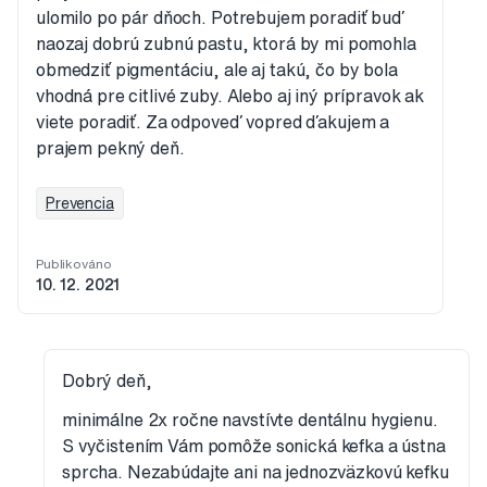
ulomilo po pár dňoch. Potrebujem poradiť buď
naozaj dobrú zubnú pastu, ktorá by mi pomohla
obmedziť pigmentáciu, ale aj takú, čo by bola
vhodná pre citlivé zuby. Alebo aj iný prípravok ak
viete poradiť. Za odpoveď vopred ďakujem a
prajem pekný deň.
Prevencia
Publikováno
10. 12. 2021
Dobrý deň,
minimálne 2x ročne navstívte dentálnu hygienu.
S vyčistením Vám pomôže sonická kefka a ústna
sprcha. Nezabúdajte ani na jednozväzkovú kefku