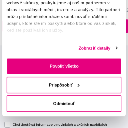
webové stránky, poskytujeme aj našim partnerom v
oblasti sociálnych médií, inzercie a analýzy. Títo partneri
5,0
/5
(27x)
0,0
/5
(
môžu príslušné informácie skombinovať s ďalšími
údajmi, ktoré ste im poskytli alebo ktoré od vás získali,
Na sklade > 5 ks
Do košíku
Do košíku
Ihneď v
3 prodejnách
keď ste používali ich služby.
Zobraziť detaily
Povoliť všetko
Prispôsobiť
Novinky a nabídky
Odmietnuť
Odebírat
Chci dostávat informace o novinkách a akčních nabídkách