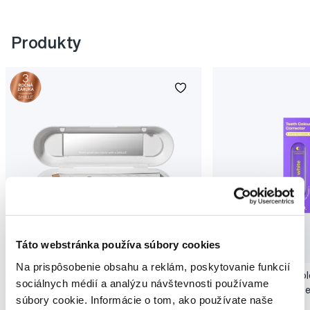
Produkty
Novinka
Táto webstránka používa súbory cookies
Akcia
Novinka
Na prispôsobenie obsahu a reklám, poskytovanie funkcií
SMILLE Sonic Brush - Prémiová sonická
Pop Instant Teeth Col
sociálnych médií a analýzu návštevnosti používame
kefka s kónickými vláknami SANGI, biela
pre okamžitý bieliaci e
súbory cookie. Informácie o tom, ako používate naše
149,99 €
10,90 €