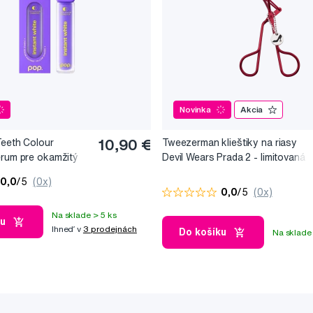
Novinka
Akcia
Teeth Colour
10,90 €
Tweezerman klieštiky na riasy
érum pre okamžitý
Devil Wears Prada 2 - limitovaná
, 10 ml
edice
0,0
/5
(0x)
0,0
/5
(0x)
Na sklade > 5 ks
ku
Ihneď v
3 prodejnách
Do košíku
Na sklade 