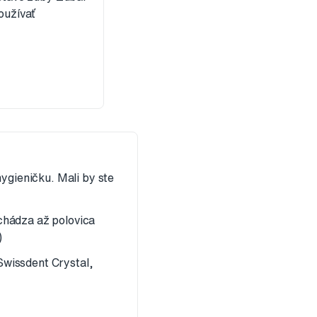
oužívať
hygieničku. Mali by ste
chádza až polovica
)
Swissdent Crystal,