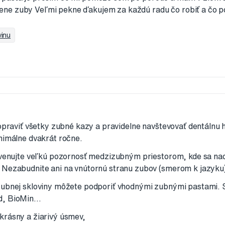
ne zuby Veľmi pekne ďakujem za každú radu čo robiť a čo p
vinu
 opraviť všetky zubné kazy a pravidelne navštevovať dentálnu 
nimálne dvakrát ročne.
v venujte veľkú pozornosť medzizubným priestorom, kde sa na
 Nezabudnite ani na vnútornú stranu zubov (smerom k jazyku
zubnej skloviny môžete podporiť vhodnými zubnými pastami. 
, BioMin...
krásny a žiarivý úsmev,