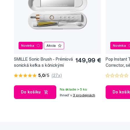
Novinka
Akcia
Novinka
SMILLE Sonic Brush - Prémiová
149,99 €
Pop Instant 
sonická kefka s kónickými
Corrector, s
vláknami SANGI, biela
bieliaci efekt
5,0
/5
(27x)
Na sklade > 5 ks
Do košíku
Do koší
Ihneď v
3 prodejnách