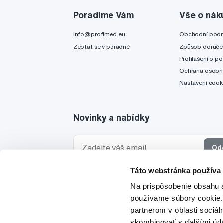
Poradíme Vám
Vše o nák
info@profimed.eu
Obchodní pod
Zeptat se v poradně
Způsob doruče
Prohlášení o po
Ochrana osobní
Nastavení cook
Novinky a nabídky
Od
Táto webstránka používa
Chci dostávat informace o novinkách a akčních
Na prispôsobenie obsahu a
a souhlasím se
zpracováním osobních údajů
pro 
používame súbory cookie.
partnerom v oblasti sociál
skombinovať s ďalšími údaj