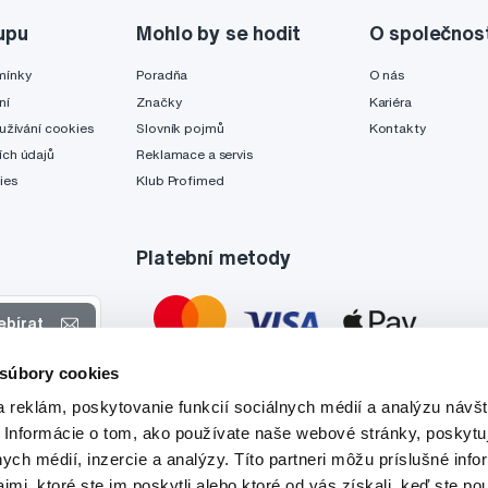
upu
Mohlo by se hodit
O společnos
mínky
Poradňa
O nás
ní
Značky
Kariéra
užívání cookies
Slovník pojmů
Kontakty
ch údajů
Reklamace a servis
ies
Klub Profimed
Platební metody
ebírat
 súbory cookies
 nabídkách
 reklám, poskytovanie funkcií sociálnych médií a analýzu návšt
tyto účely.
 Informácie o tom, ako používate naše webové stránky, poskytu
nych médií, inzercie a analýzy. Títo partneri môžu príslušné info
mi, ktoré ste im poskytli alebo ktoré od vás získali, keď ste pou