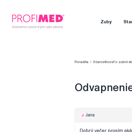
Zuby
Sta
Poradňa
Starostlivosť o zubní s
Odvapnenie
Jana
J
Dobrý večer prosím aká