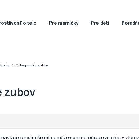
rostlivosť o telo
Pre mamičky
Pre deti
Poradň
klovinu
Odvapnenie zubov
 zubov
 pasta je prosím čo mi pomôže som po pôrode a mám v zlom 