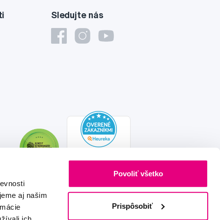
ti
Sledujte nás
Povoliť všetko
evnosti
jeme aj našim
Prispôsobiť
rmácie
žívali ich