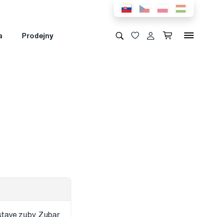
a
Prodejny
stave zuby Zubar