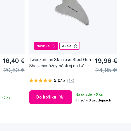
Novinka
Akcia
16,40 €
Tweezerman Stainless Steel Gua
19,96 €
Sha –⁠⁠⁠⁠⁠⁠ masážny nástroj na tvár z
20,50 €
24,95 €
nerezovej ocele
5,0
/5
(1x)
Na sklade > 5 ks
Do košíku
> 5 ks
Ihneď v
3 prodejnách