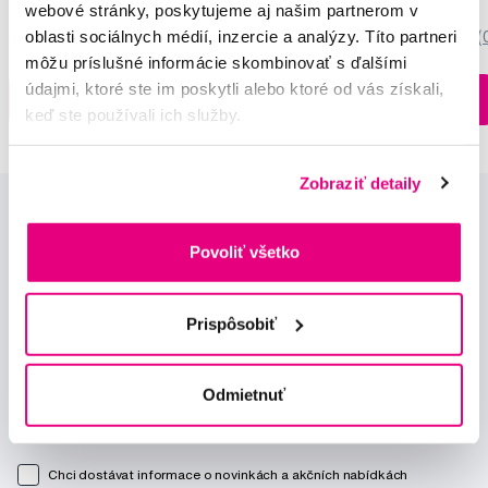
webové stránky, poskytujeme aj našim partnerom v
oblasti sociálnych médií, inzercie a analýzy. Títo partneri
5,0
/5
(27x)
0,0
/5
(
môžu príslušné informácie skombinovať s ďalšími
údajmi, ktoré ste im poskytli alebo ktoré od vás získali,
Na sklade > 5 ks
Do košíku
Do košíku
Ihneď v
3 prodejnách
keď ste používali ich služby.
Zobraziť detaily
Povoliť všetko
Prispôsobiť
Novinky a nabídky
Odmietnuť
Odebírat
Chci dostávat informace o novinkách a akčních nabídkách