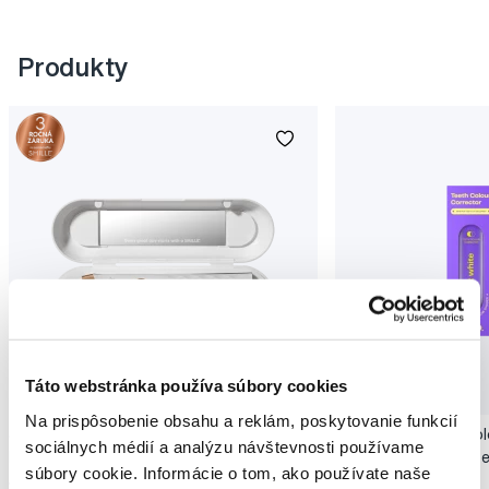
Produkty
Novinka
Táto webstránka používa súbory cookies
Akcia
Novinka
Na prispôsobenie obsahu a reklám, poskytovanie funkcií
SMILLE Sonic Brush - Prémiová sonická
Pop Instant Teeth Col
sociálnych médií a analýzu návštevnosti používame
kefka s kónickými vláknami SANGI, biela
pre okamžitý bieliaci e
súbory cookie. Informácie o tom, ako používate naše
149,99 €
10,90 €