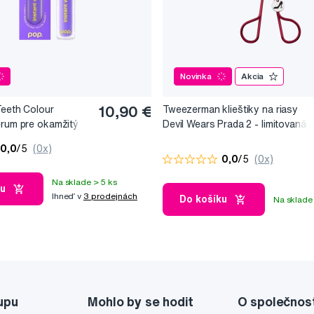
Novinka
Akcia
Teeth Colour
10,90 €
Tweezerman klieštiky na riasy
érum pre okamžitý
Devil Wears Prada 2 - limitovaná
, 10 ml
edice
0,0
/5
(0x)
0,0
/5
(0x)
Na sklade > 5 ks
ku
Ihneď v
3 prodejnách
Do košíku
Na sklade 
upu
Mohlo by se hodit
O společnos