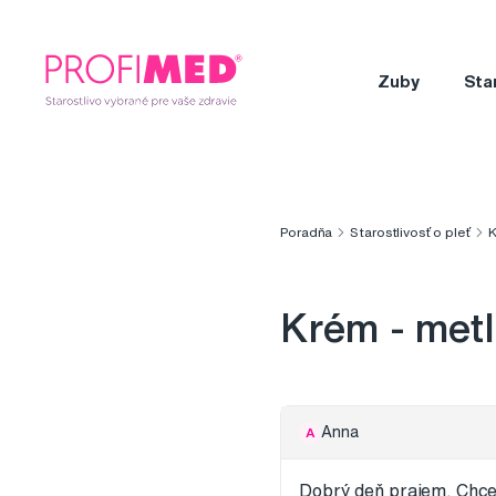
Zuby
Sta
Poradňa
Starostlivosť o pleť
K
Krém - metl
Anna
A
Dobrý deň prajem. Chce