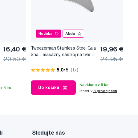
Novinka
Akcia
16,40 €
Tweezerman Stainless Steel Gua
19,96 €
Sha –⁠⁠⁠⁠⁠⁠ masážny nástroj na tvár z
20,50 €
24,95 €
nerezovej ocele
5,0
/5
(1x)
Na sklade > 5 ks
Do košíku
> 5 ks
Ihneď v
3 prodejnách
ti
Sledujte nás