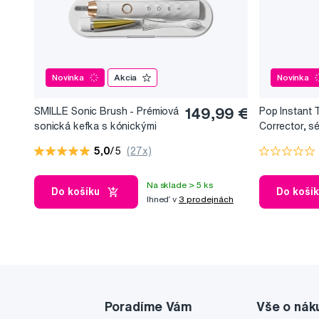
Novinka
Akcia
Novinka
SMILLE Sonic Brush - Prémiová
149,99 €
Pop Instant 
sonická kefka s kónickými
Corrector, s
vláknami SANGI, biela
bieliaci efekt
5,0
/5
(27x)
Na sklade > 5 ks
Do košíku
Do koší
Ihneď v
3 prodejnách
Poradíme Vám
Vše o nák