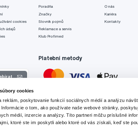
mínky
Poradňa
O nás
ní
Značky
Kariéra
užívání cookies
Slovník pojmů
Kontakty
ch údajů
Reklamace a servis
ies
Klub Profimed
Platební metody
ebírat
 súbory cookies
 nabídkách
 reklám, poskytovanie funkcií sociálnych médií a analýzu návšt
tyto účely.
 Informácie o tom, ako používate naše webové stránky, poskytu
nych médií, inzercie a analýzy. Títo partneri môžu príslušné info
mi, ktoré ste im poskytli alebo ktoré od vás získali, keď ste pou
Tato stránka je chráněna službou reCAPTCHA a platí zde
Zásady ochrany soukromí
a
Podmínky služby
společnosti Google.