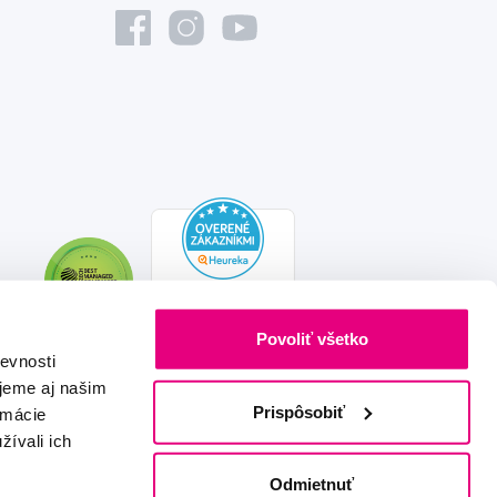
Povoliť všetko
evnosti
jeme aj našim
Prispôsobiť
rmácie
žívali ich
Vytvořeno s láskou
IZON
+
2FRESH
Odmietnuť