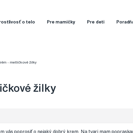
rostlivosť o telo
Pre mamičky
Pre deti
Poradň
rém - metličkové žilky
ičkové žilky
m vás poprosiť o nejaký dobrý krem. Na tvari mam popraskan