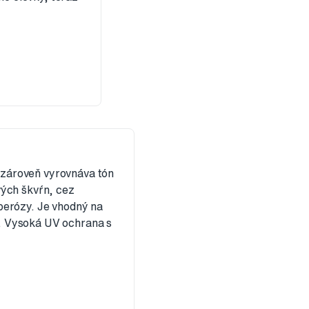
zároveň vyrovnáva tón
vých škvŕn, cez
perózy. Je vhodný na
. Vysoká UV ochrana s