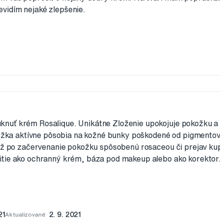
vidím nejaké zlepšenie.
uť krém Rosalique. Unikátne Zloženie upokojuje pokožku a 
ložka aktívne pôsobia na kožné bunky poškodené od pigmento
 až po začervenanie pokožku spôsobenú rosaceou či prejav ku
tie ako ochranný krém, báza pod makeup alebo ako korektor
.
21
Aktualizované
2. 9. 2021