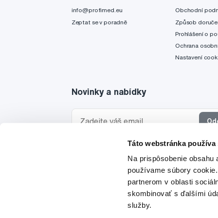
info@profimed.eu
Obchodní pod
Zeptat se v poradně
Způsob doruče
Prohlášení o po
Ochrana osobní
Nastavení cook
Novinky a nabídky
Od
Táto webstránka používa
Chci dostávat informace o novinkách a akčních
Na prispôsobenie obsahu a
a souhlasím se
zpracováním osobních údajů
pro 
používame súbory cookie.
partnerom v oblasti sociál
skombinovať s ďalšími údaj
služby.
© 1997-2026