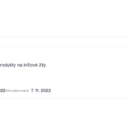
odukty na kŕčové žily.
022
Aktualizované
7. 11. 2022