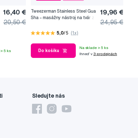
16,40 €
Tweezerman Stainless Steel Gua
19,96 €
Sha –⁠⁠⁠⁠⁠⁠ masážny nástroj na tvár z
20,50 €
24,95 €
nerezovej ocele
5,0
/5
(1x)
Na sklade > 5 ks
Do košíku
> 5 ks
Ihneď v
3 prodejnách
ti
Sledujte nás