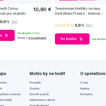
Teeth Colour
10,90 €
Tweezerman klieštiky na riasy
érum pre okamžitý
Devil Wears Prada 2 - limitovaná
, 10 ml
edice
0,0
/5
(0x)
0,0
/5
(0x)
Na sklade > 5 ks
ku
Ihneď v
3 prodejnách
Do košíku
Na sklade 
upu
Mohlo by se hodit
O společnos
mínky
Poradňa
O nás
ní
Značky
Kariéra
užívání cookies
Slovník pojmů
Kontakty
ch údajů
Reklamace a servis
ies
Klub Profimed