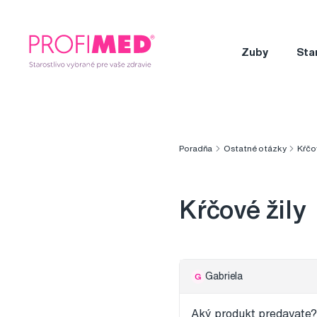
Zuby
Sta
Poradňa
Ostatné otázky
Kŕčov
Kŕčové žily
Gabriela
G
Aký produkt predavate