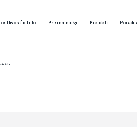
rostlivosť o telo
Pre mamičky
Pre deti
Poradň
é žily
?