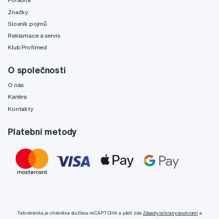
Značky
Slovník pojmů
Reklamace a servis
Klub Profimed
O společnosti
O nás
Kariéra
Kontakty
Platební metody
Tato stránka je chráněna službou reCAPTCHA a platí zde
Zásady ochrany soukromí
a