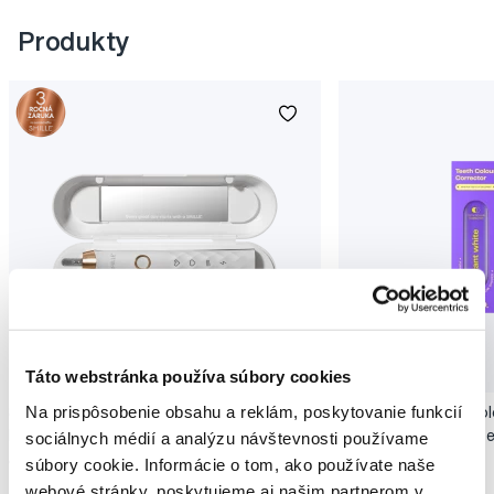
Produkty
Novinka
Akcia
Novinka
Táto webstránka používa súbory cookies
Na prispôsobenie obsahu a reklám, poskytovanie funkcií
SMILLE Sonic Brush - Prémiová sonická
Pop Instant Teeth Col
kefka s kónickými vláknami SANGI, biela
pre okamžitý bieliaci e
sociálnych médií a analýzu návštevnosti používame
149,99 €
10,90 €
súbory cookie. Informácie o tom, ako používate naše
webové stránky, poskytujeme aj našim partnerom v