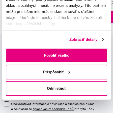
5,0
/5
(27x)
0,0
/5
(
oblasti sociálnych médií, inzercie a analýzy. Títo partneri
môžu príslušné informácie skombinovať s ďalšími
Na sklade > 5 ks
Do košíku
Do košíku
údajmi, ktoré ste im poskytli alebo ktoré od vás získali,
Ihneď v
3 prodejnách
keď ste používali ich služby.
Zobraziť detaily
Povoliť všetko
Prispôsobiť
Novinky a nabídky
Odmietnuť
Odebírat
Chci dostávat informace o novinkách a akčních nabídkách
a souhlasím se
zpracováním osobních údajů
pro tyto účely.