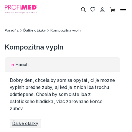
Poradňa
Ďalšie otázky
Kompozitna vypln
Kompozitna vypln
Haniah
H
Dobry den, chcela by som sa opytat, ci je mozne
vyplnit predne zuby, aj ked je z nich iba trochu
odstiepene. Chcela by som ciste iba z
estetickeho hladiska, viac zarovnane konce
zubov.
Ďalšie otázky