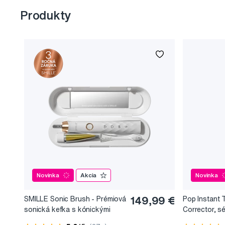
Produkty
Novinka
Akcia
Novinka
SMILLE Sonic Brush - Prémiová
149,99 €
Pop Instant 
sonická kefka s kónickými
Corrector, s
vláknami SANGI, biela
bieliaci efekt