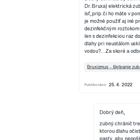
Dr.Bruxa) elektrická zu
ísť,príp.či ho máte v po
je možné použiť aj iné 
dezinfekčným roztokom dl
len s dezinfekciou raz d
dlahy pri neustálom uskl
vodou?...Za skoré a od
Bruxizmus - škrípanie zub
Publikováno
25. 4. 2022
Dobrý deň,
zubný chránič tre
ktorou dlahu očist
pasty, aby nepošk