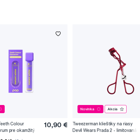
Novinka
Akcia
Teeth Colour
10,90 €
Tweezerman klieštiky na riasy
érum pre okamžitý
Devil Wears Prada 2 - limitovaná
, 10 ml
edice