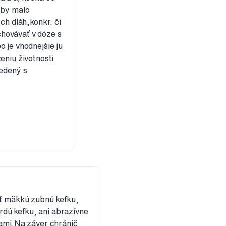
 by malo
ch dláh,konkr. či
hovávať v dóze s
 je vhodnejšie ju
eniu životnosti
iedený s
iť mäkkú zubnú kefku,
vrdú kefku, ani abrazívne
iami.Na záver chránič