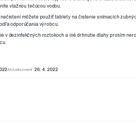
hnite vlažnou tečúcou vodou.
nečistení môžete použiť tablety na čistenie snímacích zubný
podľa odporúčania výrobcu.
 v dezinfekčných roztokoch a iné drhnutie dlahy prosím ner
cu.
2022
Aktualizované
26. 4. 2022