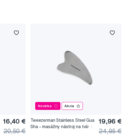
Novinka
Akcia
16,40 €
Tweezerman Stainless Steel Gua
19,96 €
Sha –⁠⁠⁠⁠⁠⁠ masážny nástroj na tvár z
20,50 €
24,95 €
nerezovej ocele