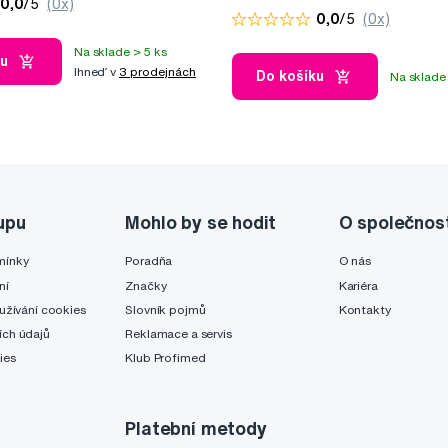
0,0
/5
(0x)
0,0
/5
(0x)
Na sklade > 5 ks
ku
Ihneď v
3 prodejnách
Do košíku
Na sklade 
upu
Mohlo by se hodit
O společnos
mínky
Poradňa
O nás
ní
Značky
Kariéra
užívání cookies
Slovník pojmů
Kontakty
ch údajů
Reklamace a servis
ies
Klub Profimed
Platební metody