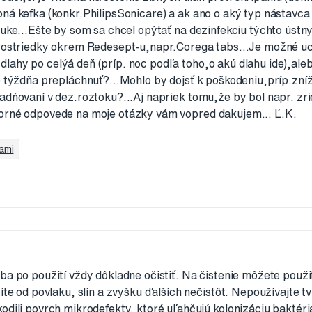
bná kefka (konkr.PhilipsSonicare) a ak ano o aký typ nástavca
nuke...Ešte by som sa chcel opýtať na dezinfekciu týchto ústny
prostriedky okrem Redesept-u,napr.Corega tabs...Je možné uc
ahy po celýá deň (príp. noc podľa toho,o akú dlahu ide),alebo
o týždňa prepláchnuť?...Mohlo by dojsť k poškodeniu,príp.zníž
adńovaní v dez.roztoku?...Aj napriek tomu,že by bol napr. zr
borné odpovede na moje otázky vám vopred dakujem... Ľ.K.
ami
ba po použití vždy dôkladne očistiť. Na čistenie môžete použ
íte od povlaku, slín a zvyšku ďalších nečistôt. Nepoužívajte t
odili povrch mikrodefekty, ktoré uľahčujú kolonizáciu baktér