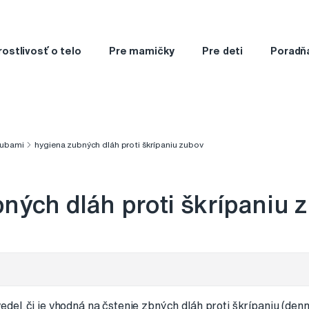
rostlivosť o telo
Pre mamičky
Pre deti
Poradň
zubami
hygiena zubných dláh proti škrípaniu zubov
ných dláh proti škrípaniu 
del,či je vhodná na čstenie zbných dláh proti škrípaniu (denn