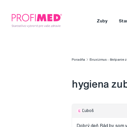
Zuby
Sta
Poradňa
Bruxizmus - škrípanie 
hygiena zub
Ľuboš
Ľ
Dobrý deň.Rád by som ve