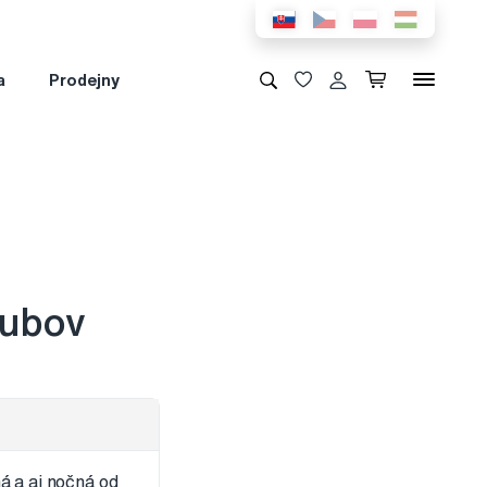
a
Prodejny
zubov
á a aj nočná od