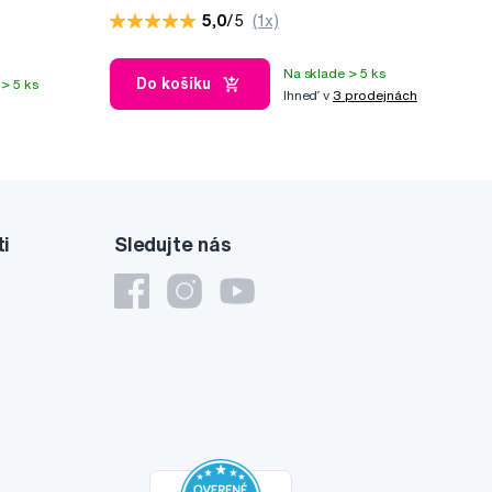
5,0
/5
(1x)
Na sklade > 5 ks
Do košíku
> 5 ks
Ihneď v
3 prodejnách
ti
Sledujte nás