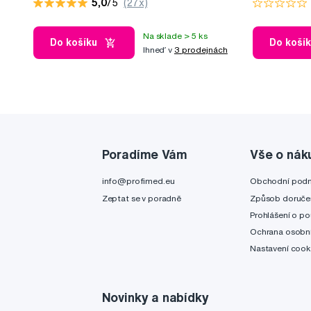
5,0
/5
(27x)
Na sklade > 5 ks
Do košíku
Do koší
Ihneď v
3 prodejnách
Poradíme Vám
Vše o nák
info@profimed.eu
Obchodní pod
Zeptat se v poradně
Způsob doruče
Prohlášení o po
Ochrana osobní
Nastavení cook
Novinky a nabídky