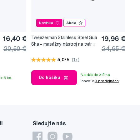
Novinka
Akcia
16,40 €
Tweezerman Stainless Steel Gua
19,96 €
Sha –⁠⁠⁠⁠⁠⁠ masážny nástroj na tvár z
20,50 €
24,95 €
nerezovej ocele
5,0
/5
(1x)
Na sklade > 5 ks
Do košíku
> 5 ks
Ihneď v
3 prodejnách
ti
Sledujte nás