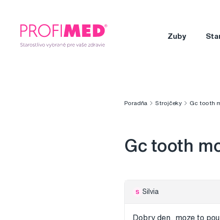
Zuby
Sta
Poradňa
Strojčeky
Gc tooth 
Gc tooth m
Silvia
S
Dobry den, moze to pouz