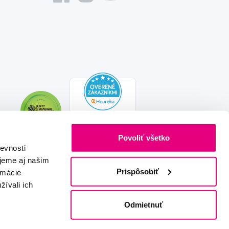
Povoliť všetko
evnosti
jeme aj našim
Prispôsobiť
rmácie
žívali ich
Vytvořeno s láskou
IZON
+
2FRESH
Odmietnuť