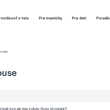
rostlivosť o telo
Pre mamičky
Pre deti
Poradň
mouse
ouse
ivat syn ak ma zubny fixny strojcek?