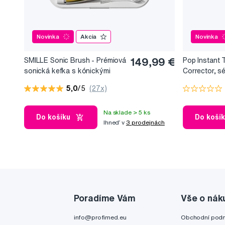
Novinka
Akcia
Novinka
SMILLE Sonic Brush - Prémiová
149,99 €
Pop Instant 
sonická kefka s kónickými
Corrector, s
vláknami SANGI, biela
bieliaci efekt
5,0
/5
(27x)
Na sklade > 5 ks
Do košíku
Do koší
Ihneď v
3 prodejnách
Poradíme Vám
Vše o nák
info@profimed.eu
Obchodní pod