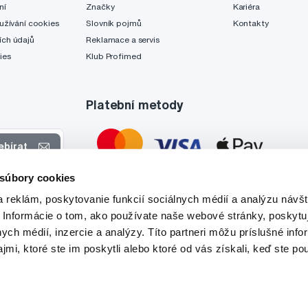
ní
Značky
Kariéra
užívání cookies
Slovník pojmů
Kontakty
ch údajů
Reklamace a servis
ies
Klub Profimed
Platební metody
ebírat
 súbory cookies
 nabídkách
 reklám, poskytovanie funkcií sociálnych médií a analýzu návšt
tyto účely.
 Informácie o tom, ako používate naše webové stránky, poskytu
nych médií, inzercie a analýzy. Títo partneri môžu príslušné info
mi, ktoré ste im poskytli alebo ktoré od vás získali, keď ste pou
Tato stránka je chráněna službou reCAPTCHA a platí zde
Zásady ochrany soukromí
a
Podmínky služby
společnosti Google.