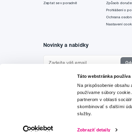
Zeptat se v poradně
Způsob doruče
Prohlášení o po
Ochrana osobní
Nastavení cook
Novinky a nabídky
Od
Táto webstránka používa
Chci dostávat informace o novinkách a akčních
Na prispôsobenie obsahu a
a souhlasím se
zpracováním osobních údajů
pro 
používame súbory cookie.
partnerom v oblasti sociál
skombinovať s ďalšími údaj
služby.
© 1997-2026
Zobraziť detaily