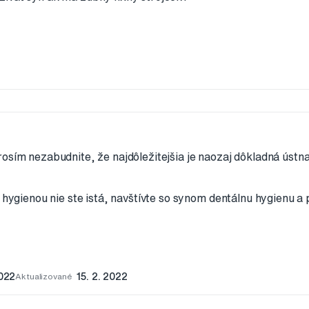
osím nezabudnite, že najdôležitejšia je naozaj dôkladná ústn
u hygienou nie ste istá, navštívte so synom dentálnu hygienu a
2022
Aktualizované
15. 2. 2022