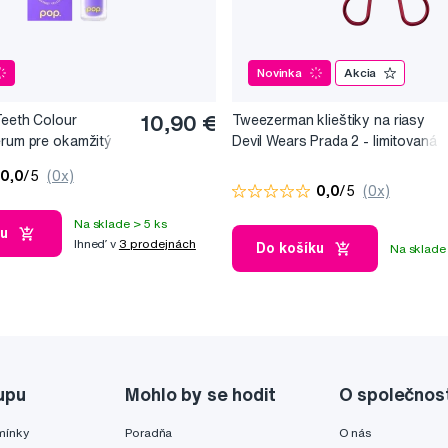
Novinka
Akcia
Teeth Colour
10,90 €
Tweezerman klieštiky na riasy
érum pre okamžitý
Devil Wears Prada 2 - limitovaná
, 10 ml
edice
0,0
/5
(0x)
0,0
/5
(0x)
Na sklade > 5 ks
ku
Ihneď v
3 prodejnách
Do košíku
Na sklade 
upu
Mohlo by se hodit
O společnos
mínky
Poradňa
O nás