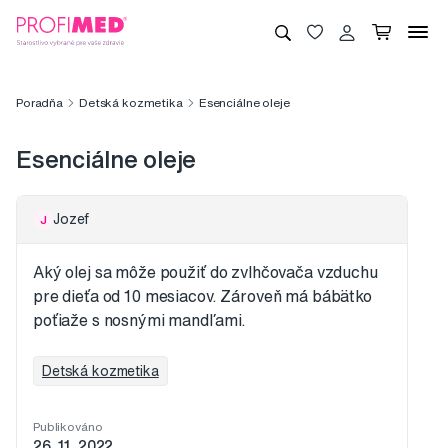
Poradňa
Detská kozmetika
Esenciálne oleje
Esenciálne oleje
Jozef
J
Aký olej sa môže použiť do zvlhčovača vzduchu
pre dieťa od 10 mesiacov. Zároveň má bábätko
poťiaže s nosnými mandľami.
Detská kozmetika
Publikováno
26. 11. 2022