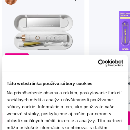
Novinka
Akcia
Novinka
SMILLE Sonic Brush - Prémiová sonická
Pop Instant Teeth Col
Táto webstránka používa súbory cookies
kefka s kónickými vláknami SANGI, biela
pre okamžitý bieliaci e
149,99 €
10,90 €
Na prispôsobenie obsahu a reklám, poskytovanie funkcií
sociálnych médií a analýzu návštevnosti používame
5,0
/5
(27x)
0,0
/5
(
súbory cookie. Informácie o tom, ako používate naše
webové stránky, poskytujeme aj našim partnerom v
Na sklade > 5 ks
Do košíku
Do košíku
oblasti sociálnych médií, inzercie a analýzy. Títo partneri
Ihneď v
3 prodejnách
môžu príslušné informácie skombinovať s ďalšími