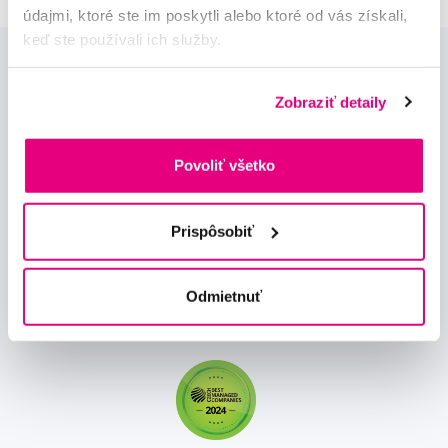
údajmi, ktoré ste im poskytli alebo ktoré od vás získali,
keď ste používali ich služby.
Zobraziť detaily
Povoliť všetko
Novinky a nabídky
Prispôsobiť
Odebírat
Odmietnuť
Chci dostávat informace o novinkách a akčních nabídkách
a souhlasím se
zpracováním osobních údajů
pro tyto účely.