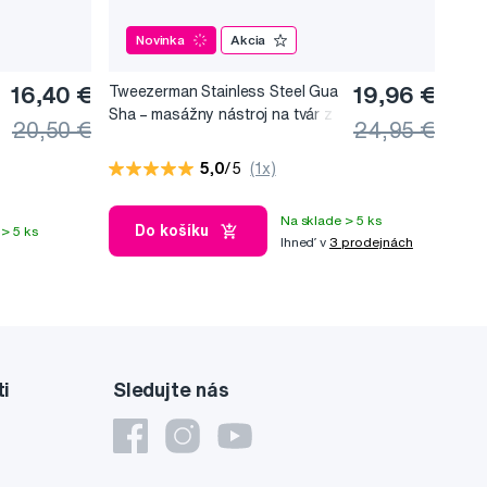
Novinka
Akcia
16,40 €
Tweezerman Stainless Steel Gua
19,96 €
Sha –⁠⁠⁠⁠⁠⁠ masážny nástroj na tvár z
20,50 €
24,95 €
nerezovej ocele
5,0
/5
(1x)
Na sklade > 5 ks
Do košíku
> 5 ks
Ihneď v
3 prodejnách
ti
Sledujte nás