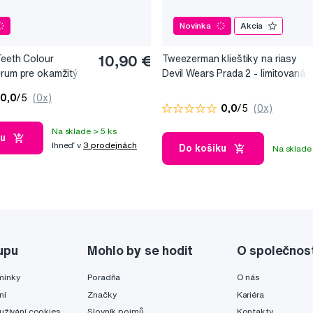
Novinka
Akcia
Teeth Colour
10,90 €
Tweezerman klieštiky na riasy
érum pre okamžitý
Devil Wears Prada 2 - limitovaná
, 10 ml
edice
0,0
/5
(0x)
0,0
/5
(0x)
Na sklade > 5 ks
ku
Ihneď v
3 prodejnách
Do košíku
Na sklade 
upu
Mohlo by se hodit
O společnos
mínky
Poradňa
O nás
ní
Značky
Kariéra
užívání cookies
Slovník pojmů
Kontakty