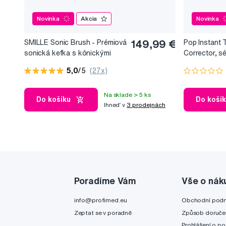
Novinka
Akcia
Novinka
SMILLE Sonic Brush - Prémiová
149,99 €
Pop Instant 
sonická kefka s kónickými
Corrector, s
vláknami SANGI, biela
bieliaci efekt
5,0
/5
(27x)
Na sklade > 5 ks
Do košíku
Do koší
Ihneď v
3 prodejnách
Poradíme Vám
Vše o nák
info@profimed.eu
Obchodní pod
Zeptat se v poradně
Způsob doruče
Prohlášení o po