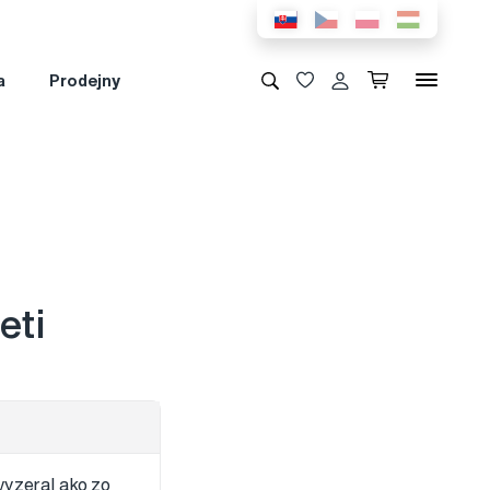
a
Prodejny
eti
vyzeral ako zo