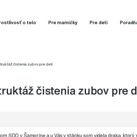
rostlivosť o telo
Pre mamičky
Pre deti
Poradň
truktáž čistenia zubov pre deti
truktáž čistenia zubov pre d
om SDD v Šamoríne a u Vás v stánku som videla draka,ktorý 