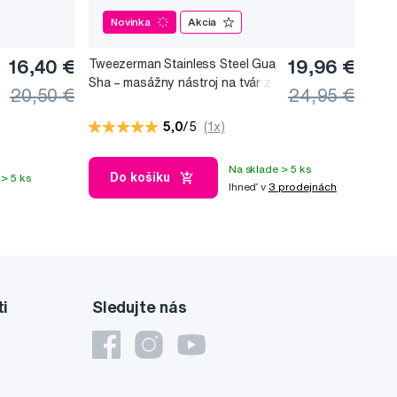
Novinka
Akcia
16,40 €
Tweezerman Stainless Steel Gua
19,96 €
Sha –⁠⁠⁠⁠⁠⁠ masážny nástroj na tvár z
20,50 €
24,95 €
nerezovej ocele
5,0
/5
(1x)
Na sklade > 5 ks
Do košíku
> 5 ks
Ihneď v
3 prodejnách
ti
Sledujte nás