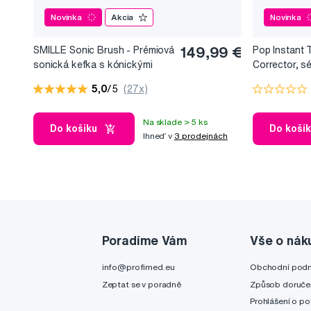
Novinka
Akcia
Novinka
SMILLE Sonic Brush - Prémiová
149,99 €
Pop Instant 
sonická kefka s kónickými
Corrector, s
vláknami SANGI, biela
bieliaci efekt
5,0
/5
(27x)
Na sklade > 5 ks
Do košíku
Do koší
Ihneď v
3 prodejnách
Poradíme Vám
Vše o nák
info@profimed.eu
Obchodní pod
Zeptat se v poradně
Způsob doruče
Prohlášení o po