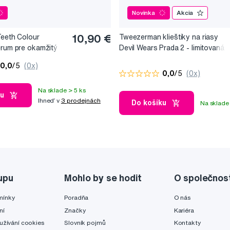
Novinka
Akcia
Teeth Colour
10,90 €
Tweezerman klieštiky na riasy
érum pre okamžitý
Devil Wears Prada 2 - limitovaná
, 10 ml
edice
0,0
/5
(0x)
0,0
/5
(0x)
Na sklade > 5 ks
ku
Ihneď v
3 prodejnách
Do košíku
Na sklade 
upu
Mohlo by se hodit
O společnos
mínky
Poradňa
O nás
ní
Značky
Kariéra
užívání cookies
Slovník pojmů
Kontakty