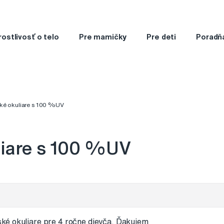
rostlivosť o telo
Pre mamičky
Pre deti
Poradň
ké okuliare s 100 %UV
liare s 100 %UV
ké okuliare pre 4 ročne dievča. Ďakujem