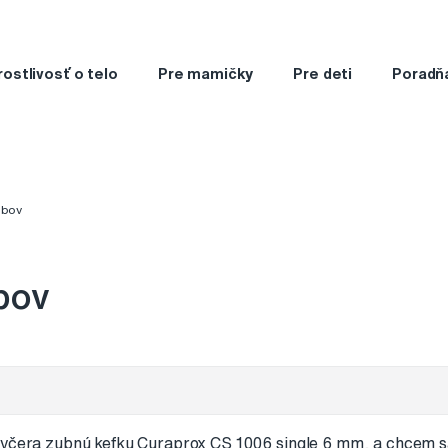
rostlivosť o telo
Pre mamičky
Pre deti
Poradň
ubov
bov
 včera zubnú kefku Curaprox CS 1006 single 6 mm, a chcem sa