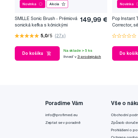
Novinka
Akcia
Novinka
SMILLE Sonic Brush - Prémiová
149,99 €
Pop Instant 
sonická kefka s kónickými
Corrector, s
vláknami SANGI, biela
bieliaci efekt
5,0
/5
(27x)
Na sklade > 5 ks
Do košíku
Do koší
Ihneď v
3 prodejnách
Poradíme Vám
Vše o nák
info@profimed.eu
Obchodní pod
Zeptat se v poradně
Způsob doruče
Prohlášení o po
Ochrana osobní