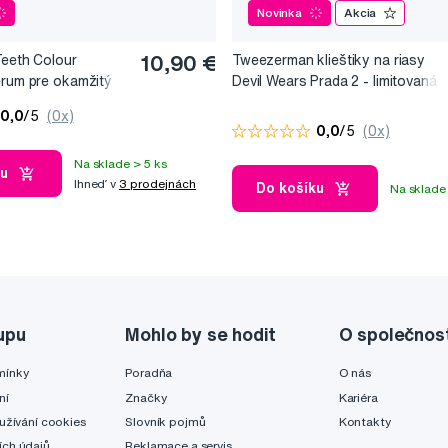
Novinka
Akcia
Teeth Colour
10,90 €
Tweezerman klieštiky na riasy
érum pre okamžitý
Devil Wears Prada 2 - limitovaná
, 10 ml
edice
0,0
/5
(0x)
0,0
/5
(0x)
Na sklade > 5 ks
ku
Ihneď v
3 prodejnách
Do košíku
Na sklade 
upu
Mohlo by se hodit
O společnos
mínky
Poradňa
O nás
ní
Značky
Kariéra
užívání cookies
Slovník pojmů
Kontakty
ch údajů
Reklamace a servis