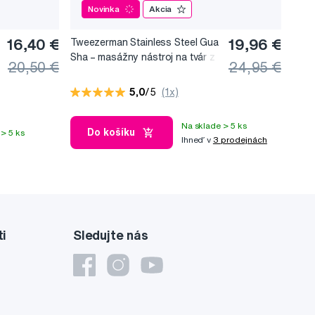
Novinka
Akcia
16,40 €
Tweezerman Stainless Steel Gua
19,96 €
Sha –⁠⁠⁠⁠⁠⁠ masážny nástroj na tvár z
20,50 €
24,95 €
nerezovej ocele
5,0
/5
(1x)
Na sklade > 5 ks
Do košíku
> 5 ks
Ihneď v
3 prodejnách
ti
Sledujte nás