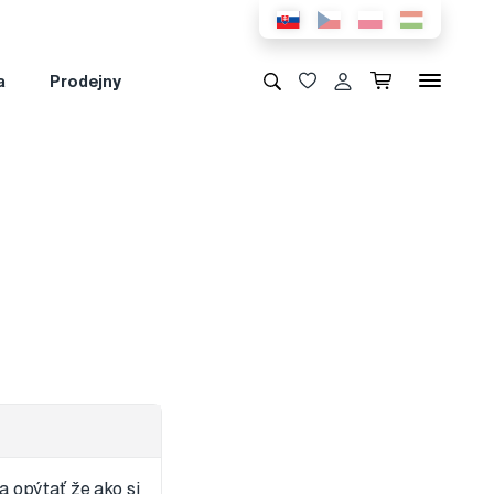
a
Prodejny
 opýtať že ako si