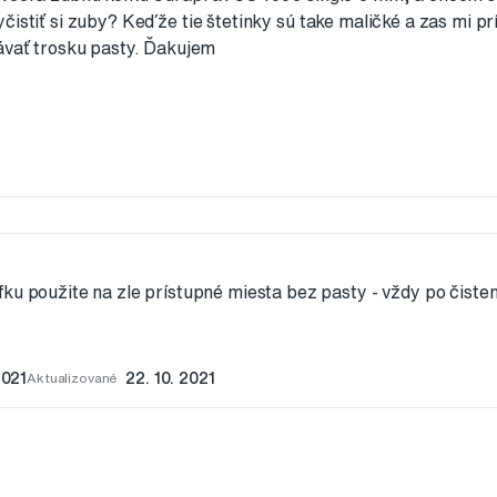
čistiť si zuby? Keďže tie štetinky sú take maličké a zas mi p
dávať trosku pasty. Ďakujem
ku použite na zle prístupné miesta bez pasty - vždy po čisten
2021
Aktualizované
22. 10. 2021