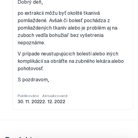
Dobrý deň,
po extrakcii môžu byť okolité tkanivá
pomliaždené. Avšak či bolesť pochádza z
pomliaždených tkanív alebo je problém aj na
zuboch vedľa bohužiaľ bez vyšetrenia
nepoznáme.
V prípade neustupujúcich bolestí alebo iných
komplikácií sa obráťte na zubného lekára alebo
pohotovosť.
S pozdravom,
Publikováno
Aktualizované
30. 11. 2022
2. 12. 2022