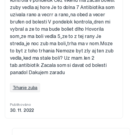
kontrola v pondelok Cez vikend ma zacali bolest
zuby vedla aj hore Je to dolna 7 Antibiotika som
uzivala rano a vecrr a rano,na obed a vecer
brufen od bolesti V pondelok kontrola,dren mi
vybral a ze to ma bude boliet dlho Hovorila
som,ze ma boli vedla 5,ze to z tej rany Je
streda,je noc zub ma boli,trha ma v nom.Moze
to byt z toho trhania Nemoze byt zly aj ten zub
vedla,ked ma stale boli? Uz mam.len 2
tab.antibiotik Zacala som si davat od bolesti
panadol Dakujem zaradu
Trhanie zuba
Publikováno
30. 11. 2022