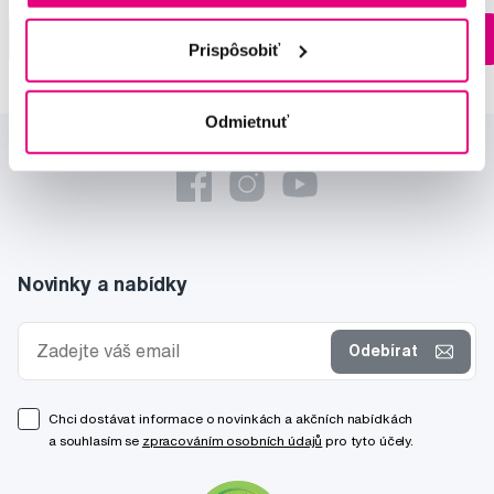
Na sklade > 5 ks
Do košíku
Do košíku
Prispôsobiť
Ihneď v
3 prodejnách
Odmietnuť
Novinky a nabídky
Odebírat
Chci dostávat informace o novinkách a akčních nabídkách
a souhlasím se
zpracováním osobních údajů
pro tyto účely.