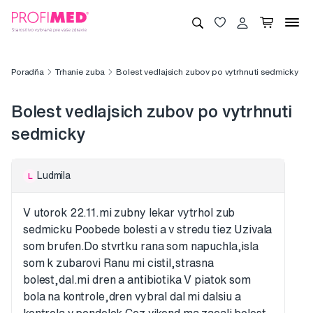
Poradňa
Trhanie zuba
Bolest vedlajsich zubov po vytrhnuti sedmicky
Bolest vedlajsich zubov po vytrhnuti
sedmicky
Ludmila
L
V utorok 22.11.mi zubny lekar vytrhol zub
sedmicku Poobede bolesti a v stredu tiez Uzivala
som brufen.Do stvrtku rana som napuchla,isla
som k zubarovi Ranu mi cistil,strasna
bolest,dal.mi dren a antibiotika V piatok som
bola na kontrole,dren vybral dal mi dalsiu a