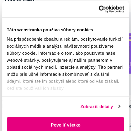
Produkty
Táto webstránka používa súbory cookies
Na prispôsobenie obsahu a reklám, poskytovanie funkcií
sociálnych médií a analýzu návštevnosti používame
súbory cookie. Informácie o tom, ako používate naše
webové stránky, poskytujeme aj našim partnerom v
oblasti sociálnych médií, inzercie a analýzy. Títo partneri
môžu príslušné informácie skombinovať s ďalšími
Novinka
údajmi, ktoré ste im poskytli alebo ktoré od vás získali,
keď ste používali ich služby.
Akcia
Novinka
SMILLE Sonic Brush - Prémiová sonická
Pop Instant Teeth Col
Zobraziť detaily
kefka s kónickými vláknami SANGI, biela
pre okamžitý bieliaci e
149,99 €
10,90 €
Povoliť všetko
5,0
/5
(27x)
0,0
/5
(