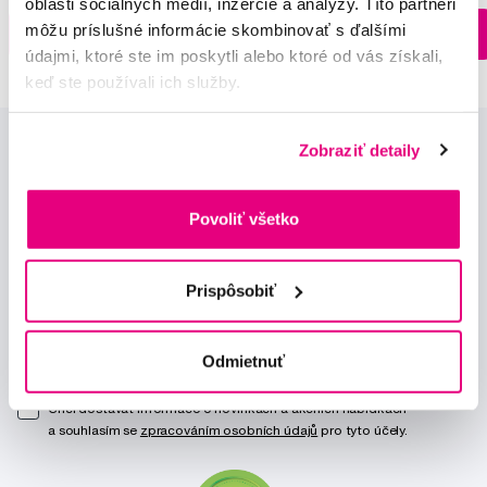
oblasti sociálnych médií, inzercie a analýzy. Títo partneri
Na sklade > 5 ks
môžu príslušné informácie skombinovať s ďalšími
Do košíku
Do košíku
Ihneď v
3 prodejnách
údajmi, ktoré ste im poskytli alebo ktoré od vás získali,
keď ste používali ich služby.
Zobraziť detaily
Povoliť všetko
Novinky a nabídky
Prispôsobiť
Odebírat
Odmietnuť
Chci dostávat informace o novinkách a akčních nabídkách
a souhlasím se
zpracováním osobních údajů
pro tyto účely.