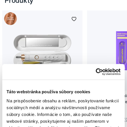
Produkty
Novinka
Akcia
Novinka
Táto webstránka používa súbory cookies
SMILLE Sonic Brush - Prémiová sonická
Pop Instant Teeth Col
Na prispôsobenie obsahu a reklám, poskytovanie funkcií
kefka s kónickými vláknami SANGI, biela
pre okamžitý bieliaci e
sociálnych médií a analýzu návštevnosti používame
149,99 €
10,90 €
súbory cookie. Informácie o tom, ako používate naše
5,0
/5
(27x)
0,0
/5
(
webové stránky, poskytujeme aj našim partnerom v