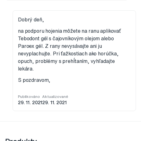
Dobrý deň,
na podporu hojenia môžete na ranu aplikovať
Tebodont gél s čajovníkovým olejom alebo
Paroex gél. Z rany nevysávajte ani ju
nevyplachujte. Pri ťažkostiach ako horúčka,
opuch, problémy s prehĺtaním, vyhľadajte
lekára.
S pozdravom,
Publikováno
Aktualizované
29. 11. 2021
29. 11. 2021