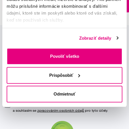
Na sklade > 5 ks
Do košíku
Do košíku
môžu príslušné informácie skombinovať s ďalšími
Ihneď v
3 prodejnách
údajmi, ktoré ste im poskytli alebo ktoré od vás získali,
keď ste používali ich služby.
Zobraziť detaily
Povoliť všetko
Novinky a nabídky
Prispôsobiť
Odebírat
Odmietnuť
Chci dostávat informace o novinkách a akčních nabídkách
a souhlasím se
zpracováním osobních údajů
pro tyto účely.