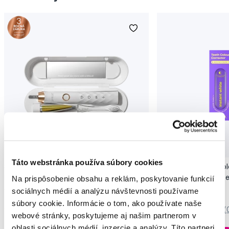
Novinka
Akcia
Novinka
Táto webstránka používa súbory cookies
SMILLE Sonic Brush - Prémiová sonická
Pop Instant Teeth Col
kefka s kónickými vláknami SANGI, biela
pre okamžitý bieliaci e
Na prispôsobenie obsahu a reklám, poskytovanie funkcií
149,99 €
10,90 €
sociálnych médií a analýzu návštevnosti používame
súbory cookie. Informácie o tom, ako používate naše
5,0
/5
(27x)
0,0
/5
(
webové stránky, poskytujeme aj našim partnerom v
oblasti sociálnych médií, inzercie a analýzy. Títo partneri