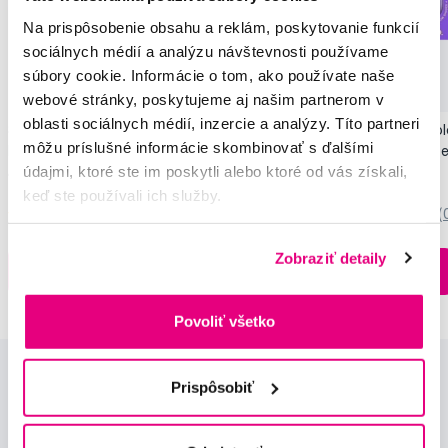
Na prispôsobenie obsahu a reklám, poskytovanie funkcií
sociálnych médií a analýzu návštevnosti používame
Novinka
súbory cookie. Informácie o tom, ako používate naše
Akcia
Novinka
webové stránky, poskytujeme aj našim partnerom v
oblasti sociálnych médií, inzercie a analýzy. Títo partneri
SMILLE Sonic Brush - Prémiová sonická
Pop Instant Teeth Col
môžu príslušné informácie skombinovať s ďalšími
kefka s kónickými vláknami SANGI, biela
pre okamžitý bieliaci e
údajmi, ktoré ste im poskytli alebo ktoré od vás získali,
149,99 €
10,90 €
keď ste používali ich služby.
5,0
/5
(27x)
0,0
/5
(
Zobraziť detaily
Na sklade > 5 ks
Do košíku
Do košíku
Ihneď v
3 prodejnách
Povoliť všetko
Prispôsobiť