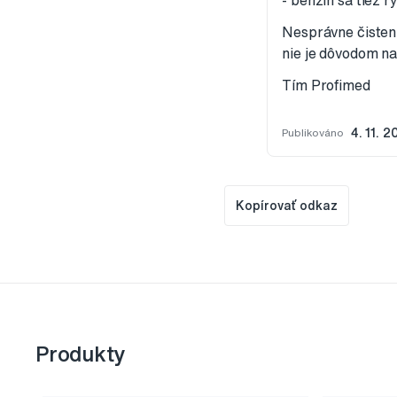
- benzín sa tiež r
Nesprávne čisteni
nie je dôvodom na
Tím Profimed
Publikováno
4. 11. 2
Kopírovať odkaz
Produkty