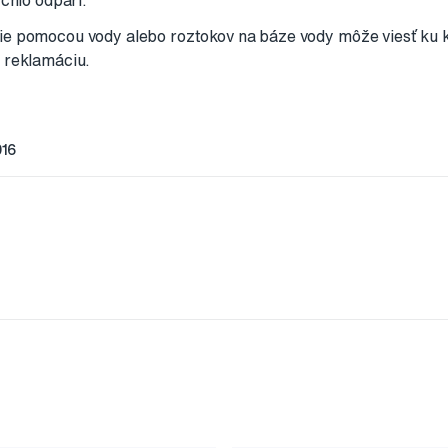
ýchlo odparí.
e pomocou vody alebo roztokov na báze vody môže viesť ku k
 reklamáciu.
016