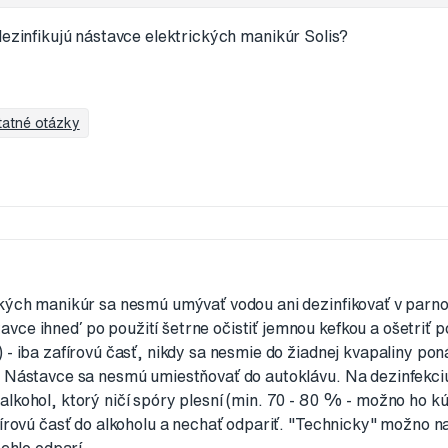
dezinfikujú nástavce elektrických manikúr Solis?
tatné otázky
kých manikúr sa nesmú umývať vodou ani dezinfikovať v parnom
ce ihneď po použití šetrne očistiť jemnou kefkou a ošetriť 
 - iba zafírovú časť, nikdy sa nesmie do žiadnej kvapaliny p
. Nástavce sa nesmú umiestňovať do autoklávu. Na dezinfekci
kohol, ktorý ničí spóry plesní (min. 70 - 80 % - možno ho kúpi
fírovú časť do alkoholu a nechať odpariť. "Technicky" možno n