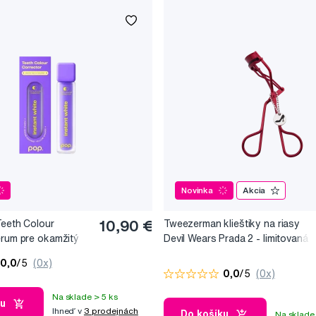
Novinka
Akcia
Teeth Colour
10,90 €
Tweezerman klieštiky na riasy
érum pre okamžitý
Devil Wears Prada 2 - limitovaná
, 10 ml
edice
0,0
/5
(0x)
0,0
/5
(0x)
Na sklade > 5 ks
ku
Ihneď v
3 prodejnách
Do košíku
Na sklade 