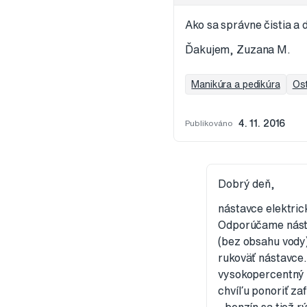
Ako sa správne čistia a 
Ďakujem, Zuzana M.
Manikúra a pedikúra
Os
Publikováno
4. 11. 2016
Dobrý deň,
nástavce elektric
Odporúčame nástav
(bez obsahu vody)
rukoväť nástavce
vysokopercentný al
chvíľu ponoriť za