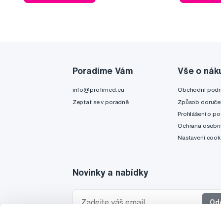
Poradíme Vám
Vše o nák
info@profimed.eu
Obchodní pod
Zeptat se v poradně
Způsob doruče
Prohlášení o po
Ochrana osobní
Nastavení cook
Novinky a nabídky
Od