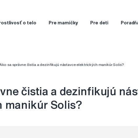
rostlivosť o telo
Pre mamičky
Pre deti
Poradň
Ako sa správne čistia a dezinfikujú nástavce elektrických manikúr Solis?
vne čistia a dezinfikujú ná
h manikúr Solis?