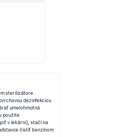
 sterilizátore.
povrchovou dezinfekciou
onárať umelohmotná
u použite
ť v lekárni), stačí na
adstavce čistiť benzínom