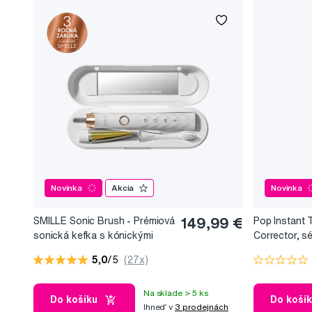
Novinka
Akcia
Novinka
SMILLE Sonic Brush - Prémiová
149,99 €
Pop Instant 
sonická kefka s kónickými
Corrector, s
vláknami SANGI, biela
bieliaci efekt
5,0
/5
(27x)
Na sklade > 5 ks
Do košíku
Do koší
Ihneď v
3 prodejnách