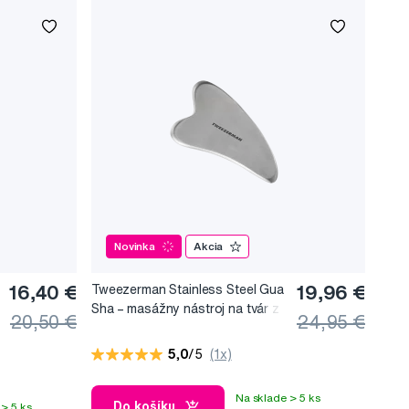
Novinka
Akcia
16,40 €
Tweezerman Stainless Steel Gua
19,96 €
Sha –⁠⁠⁠⁠⁠⁠ masážny nástroj na tvár z
20,50 €
24,95 €
nerezovej ocele
5,0
/5
(1x)
Na sklade > 5 ks
Do košíku
> 5 ks