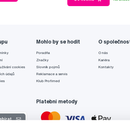
upu
Mohlo by se hodit
O společnos
mínky
Poradňa
O nás
ní
Značky
Kariéra
užívání cookies
Slovník pojmů
Kontakty
ch údajů
Reklamace a servis
ies
Klub Profimed
Platební metody
ebírat