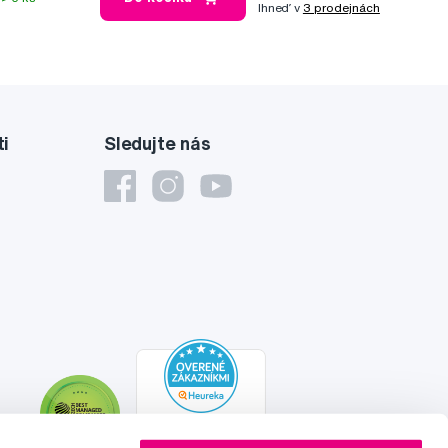
Ihneď v
3 prodejnách
ti
Sledujte nás