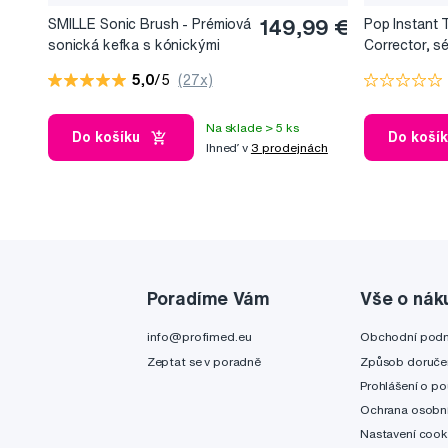
SMILLE Sonic Brush - Prémiová
149,99 €
Pop Instant 
sonická kefka s kónickými
Corrector, s
vláknami SANGI, biela
bieliaci efekt
5,0
/5
(27x)
Na sklade > 5 ks
Do košíku
Do koší
Ihneď v
3 prodejnách
Poradíme Vám
Vše o nák
info@profimed.eu
Obchodní pod
Zeptat se v poradně
Způsob doruče
Prohlášení o po
Ochrana osobní
Nastavení cook