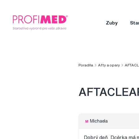
Zuby
Sta
Poradňa
Afty a opary
AFTACL
AFTACLEA
Michaela
M
Dobrý deň. Dcérka má na