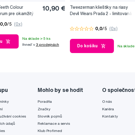
Teeth Colour
10,90 €
Tweezerman klieštiky na riasy
érum pre okamžitý
Devil Wears Prada 2 - limitovaná
, 10 ml
edice
0,0
/5
(0x)
0,0
/5
(0x)
Na sklade > 5 ks
ku
Ihneď v
3 prodejnách
Do košíku
Na sklade 
upu
Mohlo by se hodit
O společnos
mínky
Poradňa
O nás
ní
Značky
Kariéra
užívání cookies
Slovník pojmů
Kontakty
ch údajů
Reklamace a servis
ies
Klub Profimed