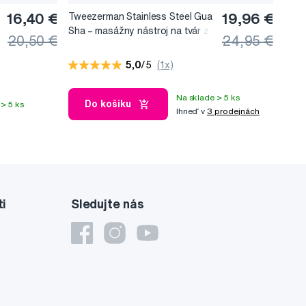
16,40 €
Tweezerman Stainless Steel Gua
19,96 €
Sha –⁠⁠⁠⁠⁠⁠ masážny nástroj na tvár z
20,50 €
24,95 €
nerezovej ocele
5,0
/5
(1x)
Na sklade > 5 ks
Do košíku
> 5 ks
Ihneď v
3 prodejnách
ti
Sledujte nás