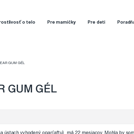
rostlivosť o telo
Pre mamičky
Pre deti
Poradň
EAR GUM GÉL
R GUM GÉL
 ústach vyhodený opar(aftu), má 22 mesiacov. Mohla by som 