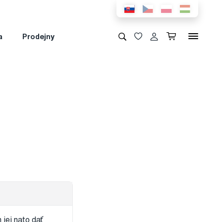
a
Prodejny
jej nato dať