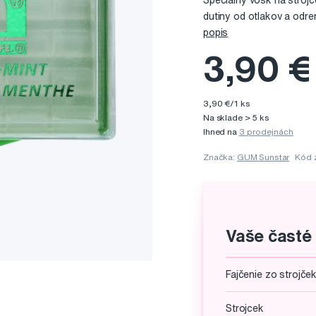
Špeciálny vosk na strojč
dutiny od otlakov a odr
popis
3,90 €
3,90 €/1 ks
Na sklade > 5 ks
Ihned na
3 prodejnách
Značka:
GUM Sunstar
Kód 
Vaše časté
Fajčenie zo strojč
Strojcek