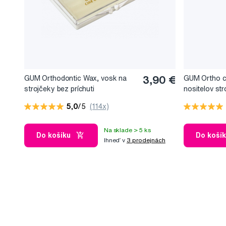
GUM Orthodontic Wax, vosk na
3,90 €
GUM Ortho c
strojčeky bez príchuti
nositelov st
5,0
/5
(114x)
Na sklade > 5 ks
Do košíku
Do koší
Ihneď v
3 prodejnách