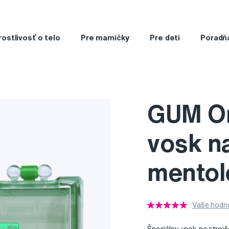
rostlivosť o telo
Pre mamičky
Pre deti
Poradň
GUM Or
vosk na
mentol
Vaše hodno