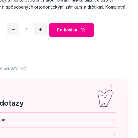
eky s mentolovou príchuťou. Chráni mäkkú sliznicu ústnej
enín spôsobených ortodontickými zámkami a drôtikmi.
Kompletní
Do košíku
zboží: G724MD
 dotazy
ekom