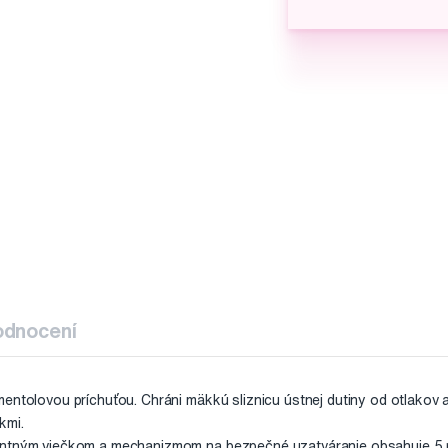
odnocení
mentolovou príchuťou. Chráni mäkkú sliznicu ústnej dutiny od otlako
kmi.
entným viečkom a mechanizmom na bezpečné uzatváranie obsahuje 5 