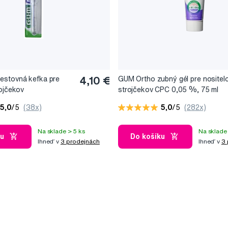
estovná kefka pre
4,10 €
GUM Ortho zubný gél pre nositel
rojčekov
strojčekov CPC 0,05 %, 75 ml
5,0
/5
(38x)
5,0
/5
(282x)
Na sklade > 5 ks
Na sklade 
ku
Do košíku
Ihneď v
3 prodejnách
Ihneď v
3 