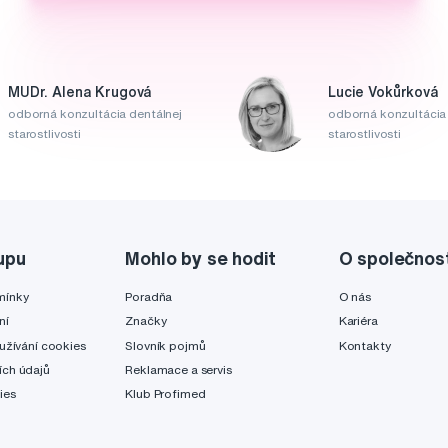
MUDr. Alena Krugová
Lucie Vokůrková
odborná konzultácia dentálnej
odborná konzultácia 
starostlivosti
starostlivosti
upu
Mohlo by se hodit
O společnos
mínky
Poradňa
O nás
ní
Značky
Kariéra
užívání cookies
Slovník pojmů
Kontakty
ch údajů
Reklamace a servis
ies
Klub Profimed