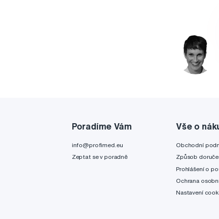
Poradíme Vám
Vše o nák
info@profimed.eu
Obchodní pod
Zeptat se v poradně
Způsob doruče
Prohlášení o po
Ochrana osobní
Nastavení cook