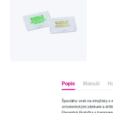
Popis
Manuál
H
Špeciálny vosk na strojčeky s 
ortodontickými zámkami a drôti
Elegantná škatuľka s transpar