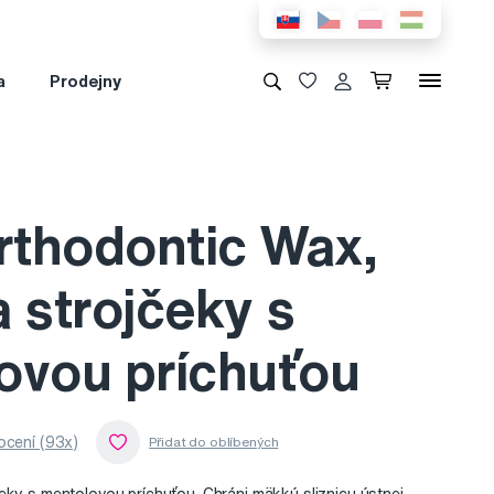
a
Prodejny
thodontic Wax,
 strojčeky s
ovou príchuťou
cení (93x)