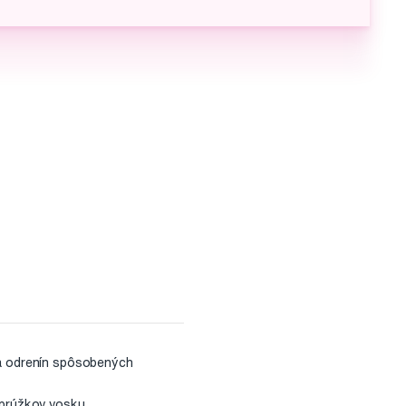
v a odrenín spôsobených
prúžkov vosku.