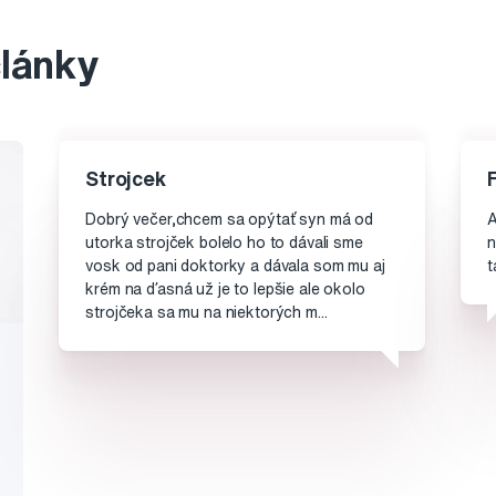
články
Strojcek
Dobrý večer,chcem sa opýtať syn má od
A
utorka strojček bolelo ho to dávali sme
n
vosk od pani doktorky a dávala som mu aj
t
krém na ďasná už je to lepšie ale okolo
strojčeka sa mu na niektorých m...