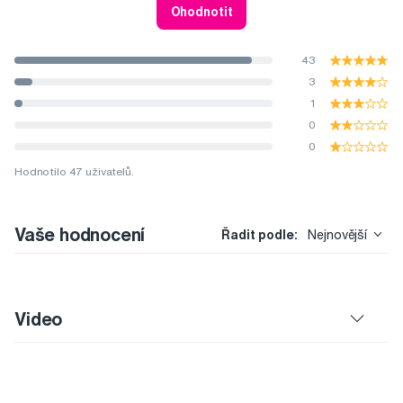
Ohodnotit
43
3
1
0
0
Hodnotilo 47 uživatelů.
Vaše hodnocení
Řadit podle:
Nejnovější
Video