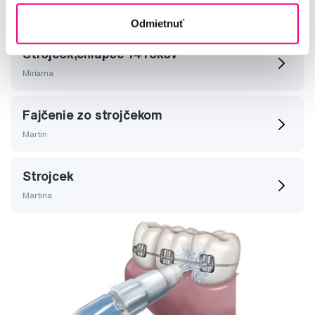
Erika
Odmietnuť
Strojček,chlapec 14 rokov
Miriama
Fajčenie zo strojčekom
Martin
Strojcek
Martina