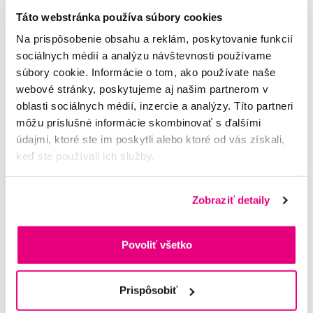
Táto webstránka používa súbory cookies
Na prispôsobenie obsahu a reklám, poskytovanie funkcií
sociálnych médií a analýzu návštevnosti používame
súbory cookie. Informácie o tom, ako používate naše
webové stránky, poskytujeme aj našim partnerom v
oblasti sociálnych médií, inzercie a analýzy. Títo partneri
Správna starostlivosť o ortodontický
môžu príslušné informácie skombinovať s ďalšími
strojček môže predísť celému radu
údajmi, ktoré ste im poskytli alebo ktoré od vás získali,
problémov
keď ste používali ich služby.
Fixné strojčeky predstavujú efektívne riešenie v prípade, že
chceme našej tvári navrátiť dokonalý úsmev. Vyrovnávanie
Zobraziť detaily
zubov pomocou nich však nie je otázkou niekoľkých dní,
ale vyžaduje si n...
Povoliť všetko
Celý článek
Prispôsobiť
Zubny strojcek