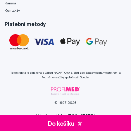
Kariéra
Kontakty
Platební metody
Tato stránka je chráněna službou reCAPTCHA a platí zde
Zásady ochrany soukromí
a
Podmínky služby
společnosti Google.
© 1997-2026
Vytvořeno s láskou
IZON
+
2FRESH
Do košíku