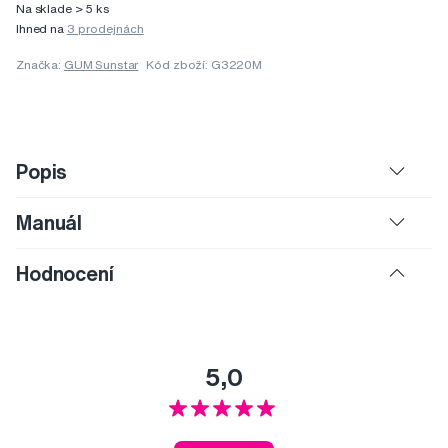
Na sklade > 5 ks
Ihned na
3 prodejnách
Značka:
GUM Sunstar
Kód zboží: G3220M
Popis
Manuál
Hodnocení
5,0