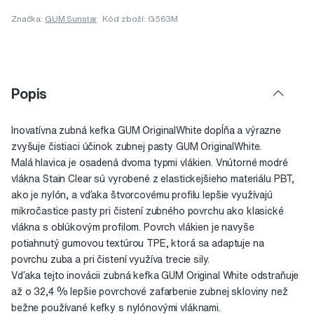
Značka:
GUM Sunstar
Kód zboží: G563M
Popis
Inovatívna zubná kefka GUM OriginalWhite dopĺňa a výrazne
zvyšuje čistiaci účinok zubnej pasty GUM OriginalWhite.
Malá hlavica je osadená dvoma typmi vlákien. Vnútorné modré
vlákna Stain Clear sú vyrobené z elastickejšieho materiálu PBT,
ako je nylón, a vďaka štvorcovému profilu lepšie využívajú
mikročastice pasty pri čistení zubného povrchu ako klasické
vlákna s oblúkovým profilom. Povrch vlákien je navyše
potiahnutý gumovou textúrou TPE, ktorá sa adaptuje na
povrchu zuba a pri čistení využíva trecie sily.
Vďaka tejto inovácii zubná kefka GUM Original White odstraňuje
až o 32,4 % lepšie povrchové zafarbenie zubnej skloviny než
bežne používané kefky s nylónovými vláknami.