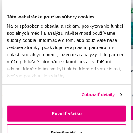
Táto webstránka používa súbory cookies
Na prispôsobenie obsahu a reklám, poskytovanie funkcií
sociálnych médií a analýzu návštevnosti používame
súbory cookie. Informácie o tom, ako používate naše
webové stránky, poskytujeme aj našim partnerom v
oblasti sociálnych médií, inzercie a analýzy. Títo partneri
Novinka
môžu príslušné informácie skombinovať s ďalšími
údajmi, ktoré ste im poskytli alebo ktoré od vás získali,
GUM OriginalWhite zubná pasta s beliacim
GUM OriginalWhite bie
keď ste používali ich služby.
účinkom, 75 ml
9,05 €
5,55 €
Zobraziť detaily
5,0
/5
(349x)
5,0
/5
(
Na sklade > 5 ks
Do košíku
Do košíku
Povoliť všetko
Ihneď v
3 prodejnách
Prispôsobiť