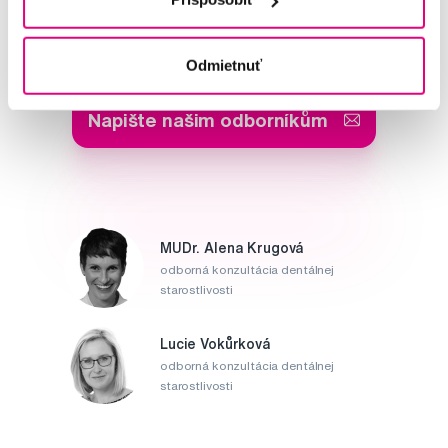
Potřebujete poradit?
Odmietnuť
Napište našim odborníkům
MUDr. Alena Krugová
odborná konzultácia dentálnej
starostlivosti
Lucie Vokůrková
odborná konzultácia dentálnej
starostlivosti