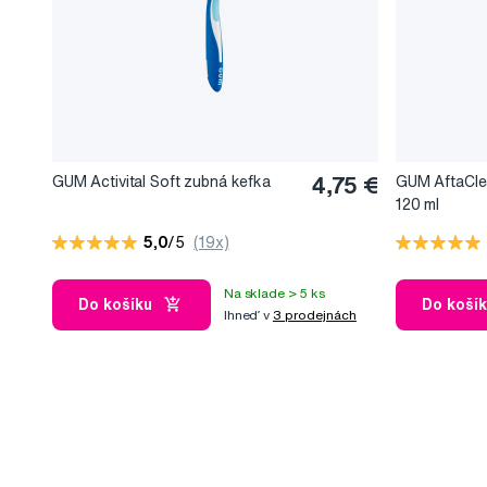
GUM Activital Soft zubná kefka
4,75 €
GUM AftaClea
120 ml
5,0
/5
(19x)
Na sklade > 5 ks
Do košíku
Do koší
Ihneď v
3 prodejnách