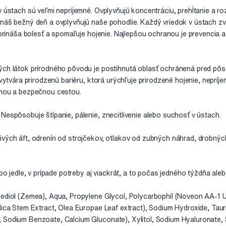
v ústach sú veľmi nepríjemné. Ovplyvňujú koncentráciu, prehĺtanie a roz
 náš bežný deň a ovplyvňujú naše pohodlie. Každý vriedok v ústach zv
o prináša bolesť a spomaľuje hojenie. Najlepšou ochranou je prevencia a
ých látok prírodného pôvodu je postihnutá oblasť ochránená pred pôs
 vytvára prirodzenú bariéru, ktorá urýchľuje prirodzené hojenie, nepríj
enou a bezpečnou cestou.
Nespôsobuje štípanie, pálenie, znecitlivenie alebo suchosť v ústach.
ivých áft, odrenín od strojčekov, otlakov od zubných náhrad, drobných
e po jedle, v prípade potreby aj viackrát, a to počas jedného týždňa a
anediol (Zemea), Aqua, Propylene Glycol, Polycarbophil (Noveon AA-1
dica Stem Extract, Olea Europae Leaf extract), Sodium Hydroxide, Taur
 Sodium Benzoate, Calcium Gluconate), Xylitol, Sodium Hyaluronate, S