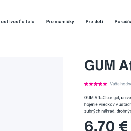
rostlivosť o telo
Pre mamičky
Pre deti
Poradň
GUM Aft
Vaše hodno
GUM AftaClear gél, univer
hojenie vriedkov v ústac
zubných náhrad, drobných
6,70 €