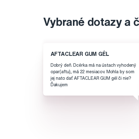
Vybrané dotazy a 
AFTACLEAR GUM GÉL
Dobrý deň. Dcérka má na ústach vyhodený
opar(aftu), má 22 mesiacov. Mohla by som
jej nato dať AFTACLEAR GUM gél či nie?
Ďakujem