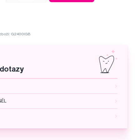
zboží: G2400IGB
 dotazy
GÉL