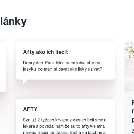
články
Afty ako ich liecit
Dobry den. Pravidelne sami robia afty na
jazyku .co mam si davat ake lieky uzivat?
AFTY
Syn už 2 tyžden krvaca z ďasien boli sme u
lekara a povedal nam že su to afty.Ale mna
Z
najviac trapia tie ďasna, tocha sa buchne a