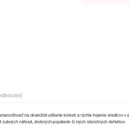
odnocení
starostlivosť na okamžité utíšenie bolesti a rýchle hojenie vriedkov v 
 zubných náhrad, drobných popálenín či iných slizničných defektov.