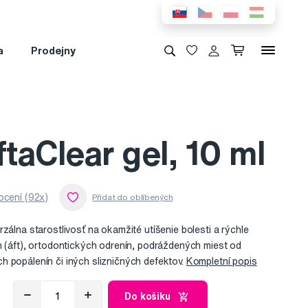
a
Prodejny
aClear gel, 10 ml
cení (92x)
zálna starostlivosť na okamžité utíšenie bolesti a rýchle
h (áft), ortodontických odrenín, podráždených miest od
 popálenín či iných slizničných defektov.
Kompletní popis
Do košíku