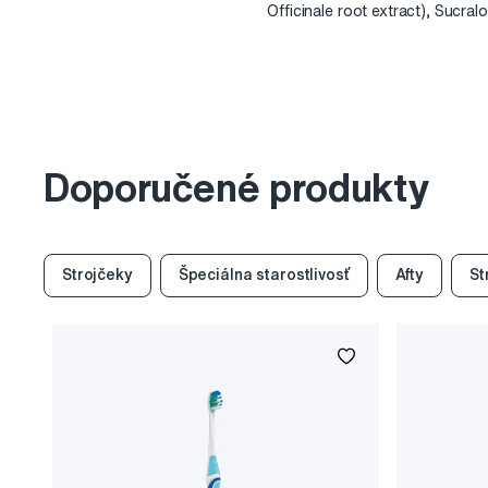
Officinale root extract), Sucra
Doporučené produkty
Strojčeky
Špeciálna starostlivosť
Afty
St