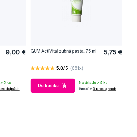
9,00 €
GUM ActiVital zubná pasta, 75 ml
5,75 €
5,0
/5
(681x)
> 5 ks
Na sklade > 5 ks
Do košíku
prodejnách
Ihneď v
3 prodejnách