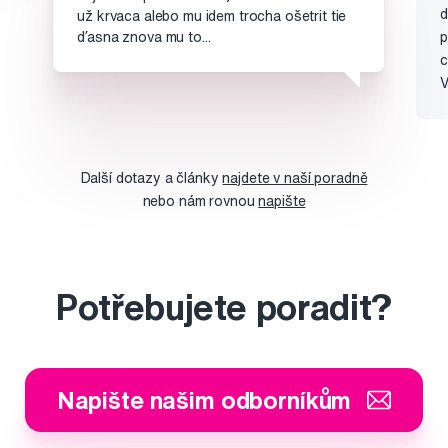
d
už krvaca alebo mu idem trocha ošetrit tie
ďasna znova mu to...
p
c
V
Další dotazy a články
najdete v naší poradně
nebo nám rovnou
napište
Potřebujete poradit?
Napište našim odborníkům