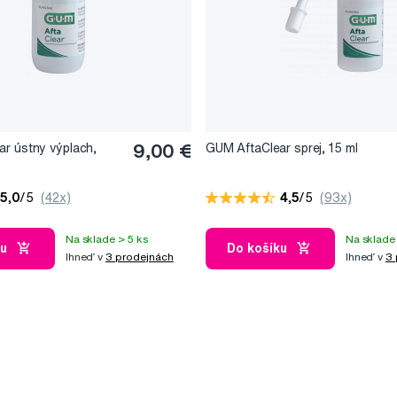
r ústny výplach,
9,00 €
GUM AftaClear sprej, 15 ml
5,0
/5
(42x)
4,5
/5
(93x)
Na sklade > 5 ks
Na sklade 
ku
Do košíku
Ihneď v
3 prodejnách
Ihneď v
3 