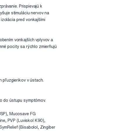
právanie. Prispievajú k
yšuje stimuláciu nervov na
 izolácia pred vonkajšími
obením vonkajších vplyvov a
emné pocity sa rýchlo zmierňujú
 pľuzgierikov v ústach.
lebo do ústupu symptómov.
 USP), Mucosave FG
ine, PVP (Luviskol K90),
ymRelief (Bisabolol, Zingiber