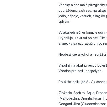
Vriedky alebo malé pľuzgieriky 
podráždeniu a stresu, narúšajú
jedlo, nápoje, vzduch, sliny, č
vplyvmi.
Vďaka jedinečnej formule účinn
urýchľuje úľavu od bolesti. Film
a vriedky sa uzdravujú prirodz
Neobsahuje alkohol a nedráždi. 
Vhodný na akútnu liečbu bolest
Vhodné pre deti i dospelých.
Použitie: aplikujte 2 - 3x denn
Zloženie: Sorbitol Aqua, Prop
(Maltodextrin, Opuntia Ficus-In
Geogard Ultra (Gluconolactone,