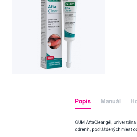
Popis
Manuál
H
GUM AftaClear gél, univerzálna 
odrenín, podráždených miest od