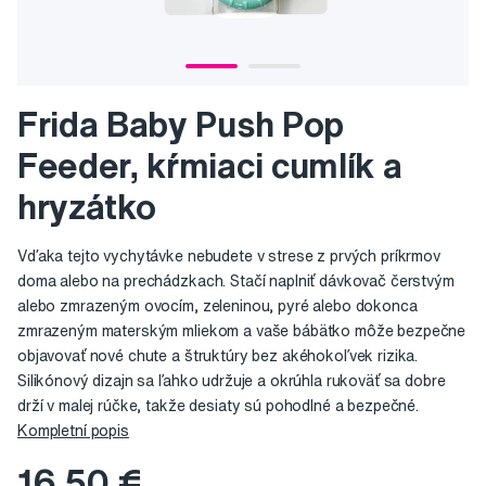
Frida Baby Push Pop
Feeder, kŕmiaci cumlík a
hryzátko
Vďaka tejto vychytávke nebudete v strese z prvých príkrmov
doma alebo na prechádzkach. Stačí naplniť dávkovač čerstvým
alebo zmrazeným ovocím, zeleninou, pyré alebo dokonca
zmrazeným materským mliekom a vaše bábätko môže bezpečne
objavovať nové chute a štruktúry bez akéhokoľvek rizika.
Silikónový dizajn sa ľahko udržuje a okrúhla rukoväť sa dobre
drží v malej rúčke, takže desiaty sú pohodlné a bezpečné.
Kompletní popis
16,50 €