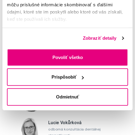
môžu príslušné informácie skombinovať s ďalšími
údajmi, ktoré ste im poskytli alebo ktoré od vás získali,
keď ste používali ich služby.
Potřebujete poradit?
Zobraziť detaily
Napište našim odborníkům
Povoliť všetko
Prispôsobiť
MUDr. Alena Krugová
Odmietnuť
odborná konzultácia dentálnej
starostlivosti
Lucie Vokůrková
odborná konzultácia dentálnej