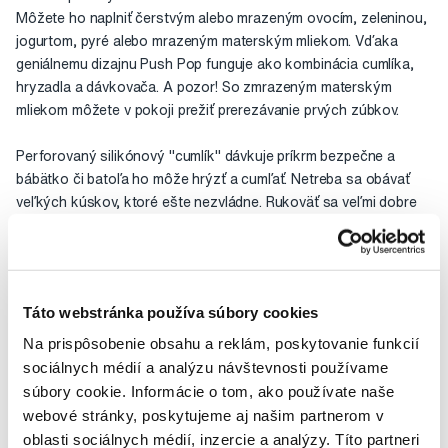
Môžete ho naplniť čerstvým alebo mrazeným ovocím, zeleninou,
jogurtom, pyré alebo mrazeným materským mliekom. Vďaka
geniálnemu dizajnu Push Pop funguje ako kombinácia cumlíka,
hryzadla a dávkovača. A pozor! So zmrazeným materským
mliekom môžete v pokoji prežiť prerezávanie prvých zúbkov.
Perforovaný silikónový "cumlík" dávkuje príkrm bezpečne a
bábätko či batoľa ho môže hrýzť a cumľať. Netreba sa obávať
veľkých kúskov, ktoré ešte nezvládne. Rukoväť sa veľmi dobre
drží aj v malej rúčke, vďaka čomu sa ratolesť pekne pohrá aj
sama.
"Cumlík" má praktickú plôšku na jednoduché plnenie a prípadné
Táto webstránka používa súbory cookies
uskladnenie v kolmej polohe.
Na prispôsobenie obsahu a reklám, poskytovanie funkcií
sociálnych médií a analýzu návštevnosti používame
Použití
súbory cookie. Informácie o tom, ako používate naše
webové stránky, poskytujeme aj našim partnerom v
Hodnocení
oblasti sociálnych médií, inzercie a analýzy. Títo partneri