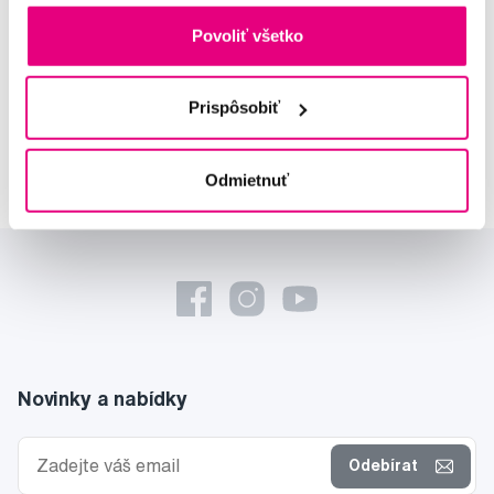
odborná konzultácia dentálnej
Povoliť všetko
starostlivosti
Lucie Vokůrková
Prispôsobiť
odborná konzultácia dentálnej
starostlivosti
Odmietnuť
Novinky a nabídky
Odebírat