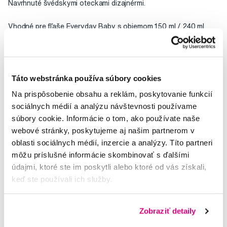
Navrhnuté švédskymi oteckami dizajnérmi.
Vhodné pre fľaše Everyday Baby s objemom 150 ml / 240 ml
Hodnocení
Táto webstránka používa súbory cookies
Na prispôsobenie obsahu a reklám, poskytovanie funkcií
sociálnych médií a analýzu návštevnosti používame
Potřebujete poradit?
súbory cookie. Informácie o tom, ako používate naše
webové stránky, poskytujeme aj našim partnerom v
oblasti sociálnych médií, inzercie a analýzy. Títo partneri
môžu príslušné informácie skombinovať s ďalšími
Napište našim odborníkům
údajmi, ktoré ste im poskytli alebo ktoré od vás získali,
keď ste používali ich služby.
Zobraziť detaily
MUDr. Alena Krugová