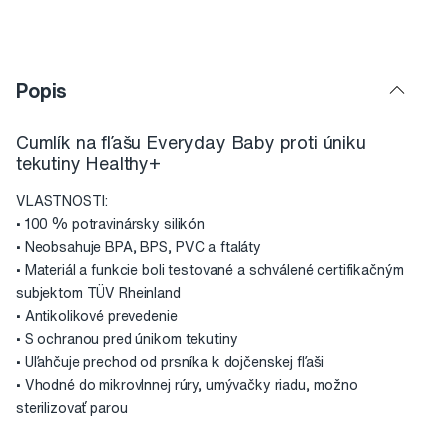
Popis
Cumlík na fľašu Everyday Baby proti úniku
tekutiny Healthy+
VLASTNOSTI:
• 100 % potravinársky silikón
• Neobsahuje BPA, BPS, PVC a ftaláty
• Materiál a funkcie boli testované a schválené certifikačným
subjektom TÜV Rheinland
• Antikolikové prevedenie
• S ochranou pred únikom tekutiny
• Uľahčuje prechod od prsníka k dojčenskej fľaši
• Vhodné do mikrovlnnej rúry, umývačky riadu, možno
sterilizovať parou