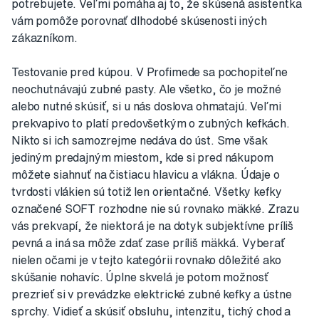
potrebujete. Veľmi pomáha aj to, že skúsená asistentka
vám pomôže porovnať dlhodobé skúsenosti iných
zákazníkom.
Testovanie pred kúpou. V Profimede sa pochopiteľne
neochutnávajú zubné pasty. Ale všetko, čo je možné
alebo nutné skúsiť, si u nás doslova ohmatajú. Veľmi
prekvapivo to platí predovšetkým o zubných kefkách.
Nikto si ich samozrejme nedáva do úst. Sme však
jediným predajným miestom, kde si pred nákupom
môžete siahnuť na čistiacu hlavicu a vlákna. Údaje o
tvrdosti vlákien sú totiž len orientačné. Všetky kefky
označené SOFT rozhodne nie sú rovnako mäkké. Zrazu
vás prekvapí, že niektorá je na dotyk subjektívne príliš
pevná a iná sa môže zdať zase príliš mäkká. Vyberať
nielen očami je v tejto kategórii rovnako dôležité ako
skúšanie nohavíc. Úplne skvelá je potom možnosť
prezrieť si v prevádzke elektrické zubné kefky a ústne
sprchy. Vidieť a skúsiť obsluhu, intenzitu, tichý chod a