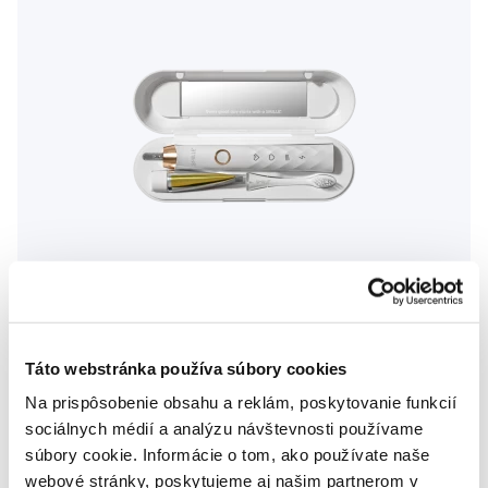
Novinka
Akcia
Táto webstránka používa súbory cookies
SMILLE Sonic Brush - Prémiová sonická kefka s kónickými
Na prispôsobenie obsahu a reklám, poskytovanie funkcií
vláknami SANGI, biela
sociálnych médií a analýzu návštevnosti používame
149,99 €
súbory cookie. Informácie o tom, ako používate naše
5,0
/5
(27x)
webové stránky, poskytujeme aj našim partnerom v