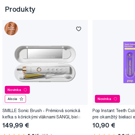
Produkty
Novinka
Akcia
Novinka
SMILLE Sonic Brush - Prémiová sonická
Pop Instant Teeth Col
kefka s kónickými vláknami SANGI, biela
pre okamžitý bieliaci e
149,99 €
10,90 €