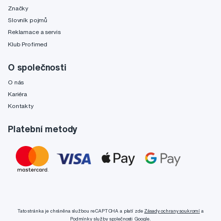
Značky
Slovník pojmů
Reklamace a servis
Klub Profimed
O společnosti
O nás
Kariéra
Kontakty
Platební metody
Tato stránka je chráněna službou reCAPTCHA a platí zde
Zásady ochrany soukromí
a
Podmínky služby
společnosti Google.