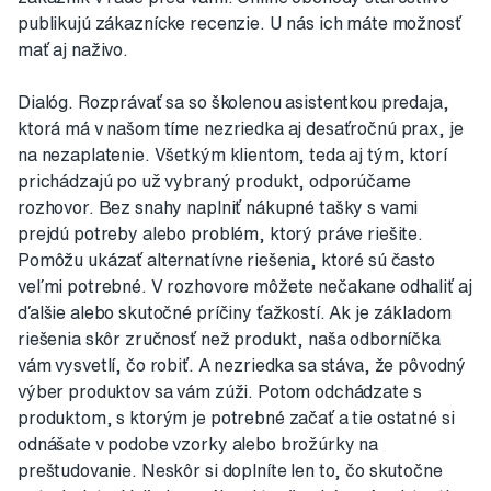
publikujú zákaznícke recenzie. U nás ich máte možnosť
mať aj naživo.
Dialóg. Rozprávať sa so školenou asistentkou predaja,
ktorá má v našom tíme nezriedka aj desaťročnú prax, je
na nezaplatenie. Všetkým klientom, teda aj tým, ktorí
prichádzajú po už vybraný produkt, odporúčame
rozhovor. Bez snahy naplniť nákupné tašky s vami
prejdú potreby alebo problém, ktorý práve riešite.
Pomôžu ukázať alternatívne riešenia, ktoré sú často
veľmi potrebné. V rozhovore môžete nečakane odhaliť aj
ďalšie alebo skutočné príčiny ťažkostí. Ak je základom
riešenia skôr zručnosť než produkt, naša odborníčka
vám vysvetlí, čo robiť. A nezriedka sa stáva, že pôvodný
výber produktov sa vám zúži. Potom odchádzate s
produktom, s ktorým je potrebné začať a tie ostatné si
odnášate v podobe vzorky alebo brožúrky na
preštudovanie. Neskôr si doplníte len to, čo skutočne