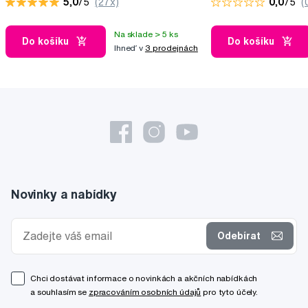
5,0
/5
(27x)
0,0
/5
(
Na sklade > 5 ks
Do košíku
Do košíku
Ihneď v
3 prodejnách
Novinky a nabídky
Odebírat
Chci dostávat informace o novinkách a akčních nabídkách
a souhlasím se
zpracováním osobních údajů
pro tyto účely.