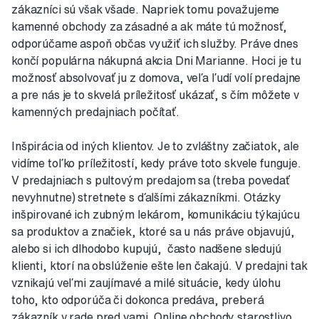
zákazníci sú však všade. Napriek tomu považujeme
kamenné obchody za zásadné a ak máte tú možnosť,
odporúčame aspoň občas využiť ich služby. Práve dnes
končí populárna nákupná akcia Dni Marianne. Hoci je tu
možnosť absolvovať ju z domova, veľa ľudí volí predajne
a pre nás je to skvelá príležitosť ukázať, s čím môžete v
kamenných predajniach počítať.
Inšpirácia od iných klientov. Je to zvláštny začiatok, ale
vidíme toľko príležitostí, kedy práve toto skvele funguje.
V predajniach s pultovým predajom sa (treba povedať
nevyhnutne) stretnete s ďalšími zákazníkmi. Otázky
inšpirované ich zubným lekárom, komunikáciu týkajúcu
sa produktov a značiek, ktoré sa u nás práve objavujú,
alebo si ich dlhodobo kupujú, často nadšene sledujú
klienti, ktorí na obslúženie ešte len čakajú. V predajni tak
vznikajú veľmi zaujímavé a milé situácie, kedy úlohu
toho, kto odporúča či dokonca predáva, preberá
zákazník v rade pred vami. Online obchody starostlivo