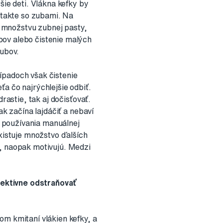
šie deti. Vlákna kefky by
ontakte so zubami. Na
 množstvu zubnej pasty,
bov alebo čistenie malých
zubov.
ípadoch však čistenie
a čo najrýchlejšie odbiť.
rastie, tak aj dočisťovať.
ak začína lajdáčiť a nebaví
ku používania manuálnej
existuje množstvo ďalších
ú, naopak motivujú. Medzi
fektívne odstraňovať
om kmitaní vlákien kefky, a