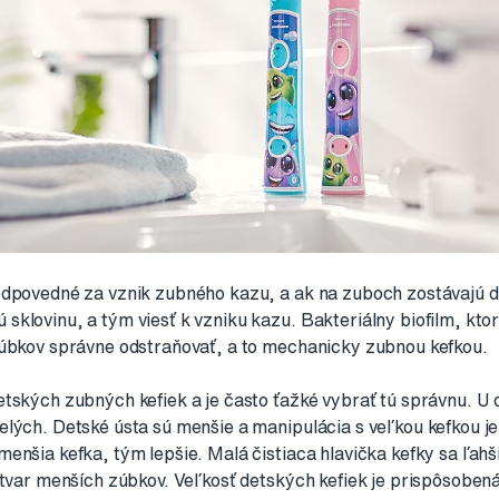
odpovedné za vznik zubného kazu, a ak na zuboch zostávajú d
klovinu, a tým viesť k vzniku kazu. Bakteriálny biofilm, kto
zúbkov správne odstraňovať, a to mechanicky zubnou kefkou.
tských zubných kefiek a je často ťažké vybrať tú správnu. U d
elých. Detské ústa sú menšie a manipulácia s veľkou kefkou j
enšia kefka, tým lepšie. Malá čistiaca hlavička kefky sa ľahš
 tvar menších zúbkov. Veľkosť detských kefiek je prispôsobená