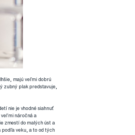
lhšie, majú veľmi dobrú
rý zubný plak predstavuje,
etí nie je vhodné siahnuť
e veľmi náročná a
ie zmestí do malých úst a
 podľa veku, a to od tých