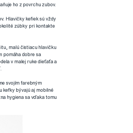
raňuje ho z povrchu zubov.
v. Hlavičky kefiek sú vždy
kolité zúbky pri kontakte
tu, malú čistiacu hlavičku
čom pomáha dobre sa
dela v malej ruke dieťaťa a
.
jme svojím farebným
 kefky bývajú aj mobilné
ústna hygiena sa vďaka tomu