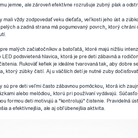
tomu jemne, ale zároveň efektívne rozrušuje zubný plak a odst
y mali vždy zodpovedať veku dieťaťa, veľkosti jeho úst a zúbko
spelých a zadná strana má pogumovaný povrch, ktorý chráni o
tí.
pre malých začiatočníkov a batoľatá, ktoré majú nižšiu intenzi
e LED podsvietená hlavica, ktorá je pre deti zábavná a rodi
istenia. Rukoväť kefiek je ideálne tvarovaná tak, aby dobre se
 ktorý zúbky čistí. Aj u väčších detí je nutné zuby dočisťovať
y sú pre deti veľmi často zábavnou pomôckou, ktorá ich zau
zkami alebo melódiou, ktorú pri používaní vydávajú. Súčasťou
vnou formou deti motivujú a "kontrolujú" čistenie. Pravidelná 
ia a efektívnejšia, ale aj obľúbenejšia aktivita.