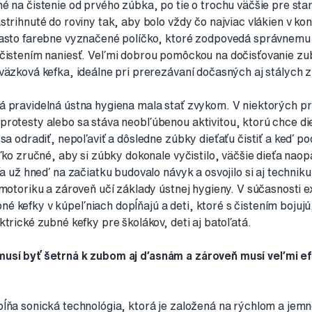
é na čistenie od prvého zúbka, po tie o trochu väčšie pre star
strihnuté do roviny tak, aby bolo vždy čo najviac vlákien v k
často farebne vyznačené políčko, ktoré zodpovedá správnemu
 čistením naniesť. Veľmi dobrou pomôckou na dočisťovanie zu
väzková kefka, ideálne pri prerezávaní dočasných aj stálych 
á pravidelná ústna hygiena mala stať zvykom. V niektorých pr
rotesty alebo sa stáva neobľúbenou aktivitou, ktorú chce dieť
sa odradiť, nepoľaviť a dôsledne zúbky dieťaťu čistiť a keď pod
ľko zručné, aby si zúbky dokonale vyčistilo, väčšie dieťa naop
eťa už hneď na začiatku budovalo návyk a osvojilo si aj techni
 motoriku a zároveň učí základy ústnej hygieny. V súčasnosti 
é kefky v kúpeľniach dopĺňajú a deti, ktoré s čistením bojuj
ktrické zubné kefky pre školákov, deti aj batoľatá.
musí byť šetrná k zubom aj ďasnám a zároveň musí veľmi e
ĺňa sonická technológia, ktorá je založená na rýchlom a jemn