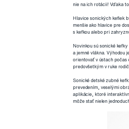
nie na ich rotácii! Vďaka 
Hlavice sonických kefiek b
menšie ako hlavice pre do
s kefkou alebo pri zahryznu
Novinkou sú sonické kefky 
a jemné vlákna. Výhodou j
orientovať v ústach počas č
predovšetkým v ruke rodiča,
Sonické detské zubné kefk
prevedením, veselými obrá
aplikácie, ktoré interaktí
môže stať nielen jednoduchš