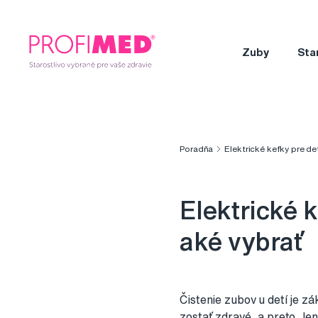
Zuby
Sta
Poradňa
Elektrické kefky pre de
Elektrické 
aké vybrať
Čistenie zubov u detí je zá
zostať zdravé, a preto, len