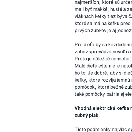
najmenších, ktoré sú určen
mali byť mäkké, husté a za
vláknach kefky tiež býva 
ktoré sa má na kefku pred
prvých zúbkov je aj jednoz
Pre dieťa by sa každodenn
zubov sprevádza nevôľa a p
Preto je dôležité nenechať 
Malé dieťa ešte nie je nato
ho to. Je dobré, aby si di
kefky, ktorá rozvíja jemnú
pomôcok, ktoré bežné zubn
také pomôcky patria aj ele
Vhodná elektrická kefka 
zubný plak.
Tieto podmienky najviac sp