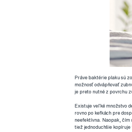
Práve baktérie plaku sú z
možnosť odvápňovať zubnú s
je preto nutné z povrchu 
Existuje veľké množstvo de
rovno po kefkách pre dosp
neefektívna. Naopak, čím m
tiež jednoduchšie kopíruje