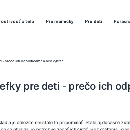
rostlivosť o telo
Pre mamičky
Pre deti
Poradň
ti - prečo ich odporúčame a aké vybrať
kefky pre deti - prečo ich 
klad a je dôležité neustále to pripomínať. Stále aj dočasné zú
 čo sa objavia, je potrebné začať ich čistiť. Bez otáľania. Žiad