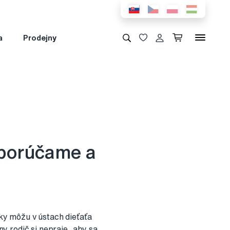
a
Prodejny
odporúčame a
bky môžu v ústach dieťaťa
ny rodič si nepraje, aby sa