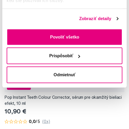
keď ste používali ich služby.
Zobraziť detaily
Povoliť všetko
Prispôsobiť
Odmietnuť
Novinka
Pop Instant Teeth Colour Corrector, sérum pre okamžitý bieliaci
efekt, 10 ml
10,90 €
0,0
/5
(0x)