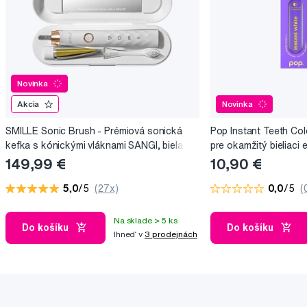
Novinka
Akcia
Novinka
SMILLE Sonic Brush - Prémiová sonická
Pop Instant Teeth Col
kefka s kónickými vláknami SANGI, biela
pre okamžitý bieliaci e
149,99 €
10,90 €
5,0
/5
(27x)
0,0
/5
(
Na sklade > 5 ks
Do košíku
Do košíku
Ihneď v
3 prodejnách