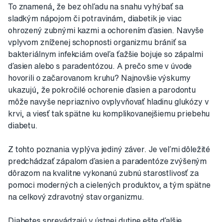
To znamená, že bez ohľadu na snahu vyhýbať sa
sladkým nápojom či potravinám, diabetik je viac
ohrozený zubnými kazmi a ochorením ďasien. Navyše
vplyvom zníženej schopnosti organizmu brániť sa
bakteriálnym infekciám oveľa ťažšie bojuje so zápalmi
ďasien alebo s paradentózou. A prečo sme v úvode
hovorili o začarovanom kruhu? Najnovšie výskumy
ukazujú, že pokročilé ochorenie ďasien a parodontu
môže navyše nepriaznivo ovplyvňovať hladinu glukózy v
krvi, a viesť tak spätne ku komplikovanejšiemu priebehu
diabetu.
Z tohto poznania vyplýva jediný záver. Je veľmi dôležité
predchádzať zápalom ďasien a paradentóze zvýšeným
dôrazom na kvalitne vykonanú zubnú starostlivosť za
pomoci moderných a cielených produktov, a tým spätne
na celkový zdravotný stav organizmu.
Diabetes sprevádzajú v ústnej dutine ešte ďalšie