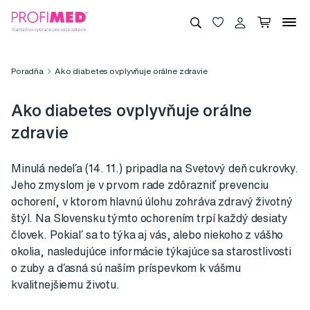
Poradňa
Ako diabetes ovplyvňuje orálne zdravie
Ako diabetes ovplyvňuje orálne
zdravie
Minulá nedeľa (14. 11.) pripadla na Svetový deň cukrovky.
Jeho zmyslom je v prvom rade zdôrazniť prevenciu
ochorení, v ktorom hlavnú úlohu zohráva zdravý životný
štýl. Na Slovensku týmto ochorením trpí každý desiaty
človek. Pokiaľ sa to týka aj vás, alebo niekoho z vášho
okolia, nasledujúce informácie týkajúce sa starostlivosti
o zuby a ďasná sú naším príspevkom k vášmu
kvalitnejšiemu životu.