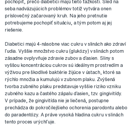
pochopiť, prečo diabetici majú tieto ťažkosti. Sled na
seba nadväzujúcich problémov totiž vytvára onen
príslovečný začarovaný kruh. Na jeho pretnutie
potrebujeme pochopiť situáciu, a tým potom aj jej
riešenie.
Diabetici majú 4-násobne viac cukru v slinách ako zdraví
ľudia. Vyššie množstvo cukru (glukózy) v slinách potom
zásadne ovplyvňuje zdravie zubov a ďasien. Sliny s
vyššou koncentráciou cukrov sú ideálnym prostredím a
výživou pre škodlivé baktérie žijúce v ústach, ktoré sa
rýchlo množia a kumulujú v zubnom plaku. Zvýšená
tvorba zubného plaku predstavuje vyššie riziko vzniku
zubného kazu a častého zápalu ďasien, tzv. gingivitídy.
V prípade, že gingivitída nie je liečená, postupne
prechádza do pokročilejšieho ochorenia parodontu alebo
do paradentózy. A práve vysoká hladina cukru v slinách
tento proces urýchľuje.