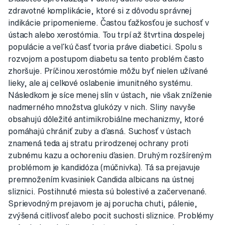
zdravotné komplikácie, ktoré si z dôvodu správnej
indikácie pripomenieme. Častou ťažkosťou je suchosť v
ústach alebo xerostómia. Tou trpí až štvrtina dospelej
populácie a veľkú časť tvoria práve diabetici. Spolu s
rozvojom a postupom diabetu sa tento problém často
zhoršuje. Príčinou xerostómie môžu byť nielen užívané
lieky, ale aj celkové oslabenie imunitného systému.
Následkom je síce menej slín v ústach, nie však zníženie
nadmerného množstva glukózy v nich. Sliny navyše
obsahujú dôležité antimikrobiálne mechanizmy, ktoré
pomáhajú chrániť zuby a ďasná. Suchosť v ústach
znamená teda aj stratu prirodzenej ochrany proti
zubnému kazu a ochoreniu ďasien. Druhým rozšíreným
problémom je kandidóza (múčnivka). Tá sa prejavuje
premnožením kvasiniek Candida albicans na ústnej
sliznici. Postihnuté miesta sú bolestivé a začervenané.
Sprievodným prejavom je aj porucha chuti, pálenie,
zvýšená citlivosť alebo pocit suchosti sliznice. Problémy