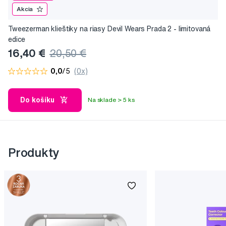
Akcia
Tweezerman klieštiky na riasy Devil Wears Prada 2 - limitovaná
edice
16,40 €
20,50 €
0,0
/5
(0x)
Do košíku
Na sklade > 5 ks
Produkty