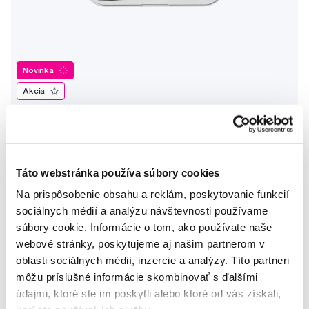
Novinka
Akcia
SMILLE Sonic Brush - Prémiová sonická kefka s kónickými
vláknami SANGI, biela
149,99 €
Táto webstránka používa súbory cookies
5,0
/5
(27x)
Na prispôsobenie obsahu a reklám, poskytovanie funkcií
Na sklade > 5 ks
sociálnych médií a analýzu návštevnosti používame
Do košíku
Ihneď v
3 prodejnách
súbory cookie. Informácie o tom, ako používate naše
webové stránky, poskytujeme aj našim partnerom v
oblasti sociálnych médií, inzercie a analýzy. Títo partneri
môžu príslušné informácie skombinovať s ďalšími
údajmi, ktoré ste im poskytli alebo ktoré od vás získali,