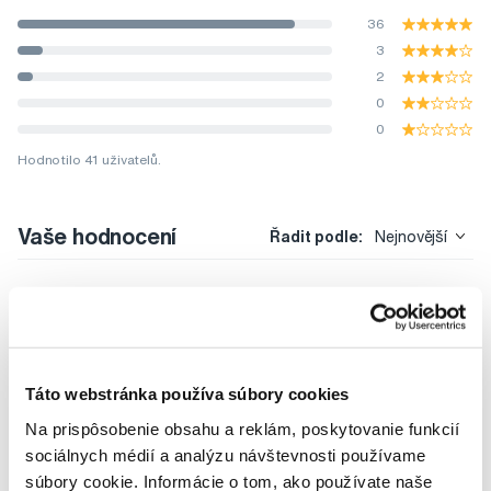
36
3
2
0
0
Hodnotilo 41 uživatelů.
Vaše hodnocení
Řadit podle:
Nejnovější
Táto webstránka používa súbory cookies
Doporučené produkty
Na prispôsobenie obsahu a reklám, poskytovanie funkcií
Slnečné okuliare
Slnečné okuliare pre deti 0 - 2 roky
sociálnych médií a analýzu návštevnosti používame
súbory cookie. Informácie o tom, ako používate naše
Dizajn Navigátor
Slnečné okuliare Babiators