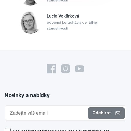
starostlivosti
Lucie Vokůrková
odborná konzultácia dentálnej
starostlivosti
Novinky a nabídky
Odebírat
Chci dostávat informace o novinkách a akčních nabídkách