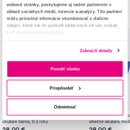
webové stránky, poskytujeme aj našim partnerom v
Slnečné okuliare pre deti 0 - 2 roky Babiators
oblasti sociálnych médií, inzercie a analýzy. Títo partneri
Dizajn Navigátor Babiators
môžu príslušné informácie skombinovať s ďalšími
údajmi, ktoré ste im poskytli alebo ktoré od vás získali,
keď ste používali ich služby.
Zobraziť detaily
Povoliť všetko
Prispôsobiť
Akcia
Akcia
Odmietnuť
BABIATORS Navigator Jet Black, slnečné
BABIATORS Navigator
okuliare čierne, 0-2 roky
slnečné okuliare, mod
28,00 €
28,00 €