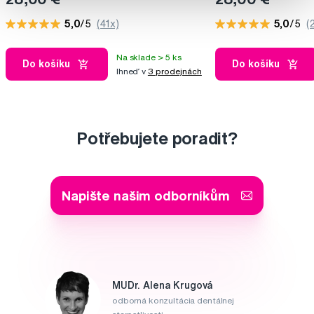
5,0
/5
(41x)
5,0
/5
(
Na sklade > 5 ks
Do košíku
Do košíku
Ihneď v
3 prodejnách
Potřebujete poradit?
Napište našim odborníkům
MUDr. Alena Krugová
odborná konzultácia dentálnej