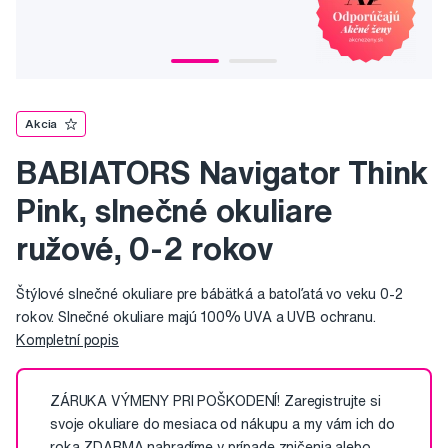
Akcia
BABIATORS Navigator Think
Pink, slnečné okuliare
ružové, 0-2 rokov
Štýlové slnečné okuliare pre bábätká a batoľatá vo veku 0-2
rokov. Slnečné okuliare majú 100% UVA a UVB ochranu.
Kompletní popis
ZÁRUKA VÝMENY PRI POŠKODENÍ! Zaregistrujte si
svoje okuliare do mesiaca od nákupu a my vám ich do
roka ZDARMA nahradíme v prípade zničenia alebo